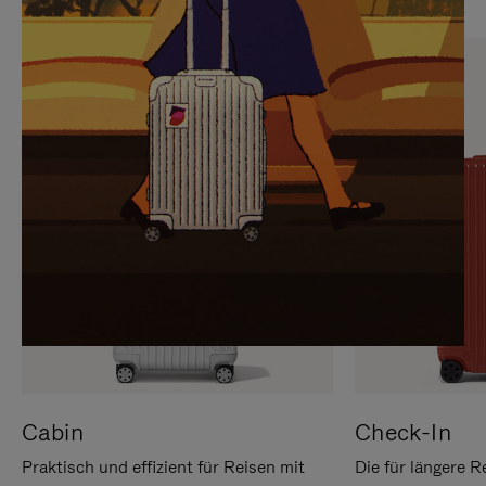
SIE,
AUFHEBEN
UM
DER
ES
STUMMSCHALTUNG
ANZUHALTEN
Cabin
Check-In
Praktisch und effizient für Reisen mit
Die für längere R