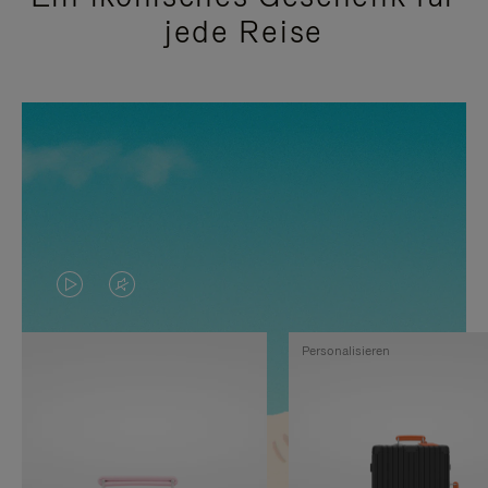
jede Reise
DAS
VIDEO
VIDEO
IST
Personalisieren
IST
STUMMGESCHALTET,
NICHT
BITTE
PAUSIERT,
KLICKEN