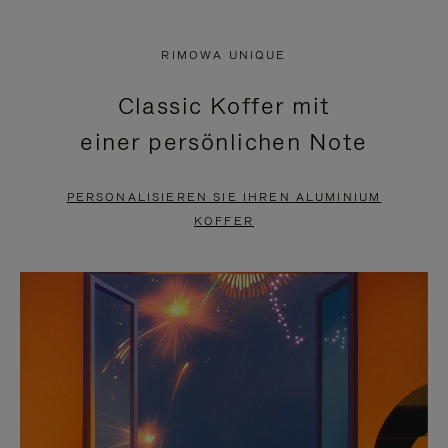
VIDEO
IST
IST
STUMMGESCHALTET,
RIMOWA UNIQUE
NICHT
BITTE
Classic Koffer mit
PAUSIERT,
KLICKEN
einer persönlichen Note
BITTE
SIE
DRÜCKEN
ZUM
PERSONALISIEREN SIE IHREN ALUMINIUM
SIE,
AUFHEBEN
KOFFER
UM
DER
ES
STUMMSCHALTUNG
ANZUHALTEN