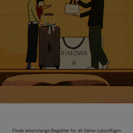
Finde lebenslange Begleiter für all Deine zukünftigen