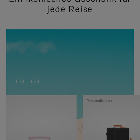
jede Reise
DAS
VIDEO
VIDEO
IST
Personalisieren
IST
STUMMGESCHALTET,
NICHT
BITTE
PAUSIERT,
KLICKEN