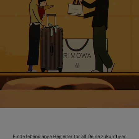
Finde lebenslange Begleiter für all Deine zukünftigen