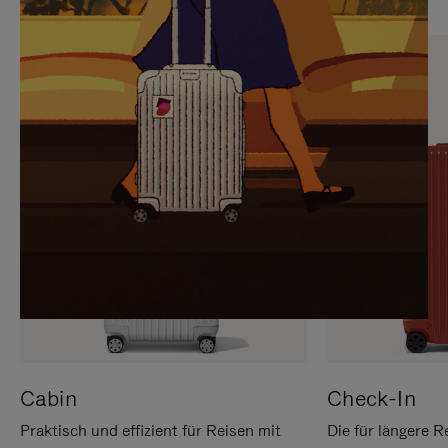
SIE,
AUFHEBEN
UM
DER
ES
STUMMSCHALTUNG
ANZUHALTEN
Cabin
Check-In
Praktisch und effizient für Reisen mit
Die für längere R