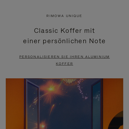
VIDEO
IST
IST
STUMMGESCHALTET,
RIMOWA UNIQUE
NICHT
BITTE
Classic Koffer mit
PAUSIERT,
KLICKEN
einer persönlichen Note
BITTE
SIE
DRÜCKEN
ZUM
PERSONALISIEREN SIE IHREN ALUMINIUM
SIE,
AUFHEBEN
KOFFER
UM
DER
ES
STUMMSCHALTUNG
ANZUHALTEN