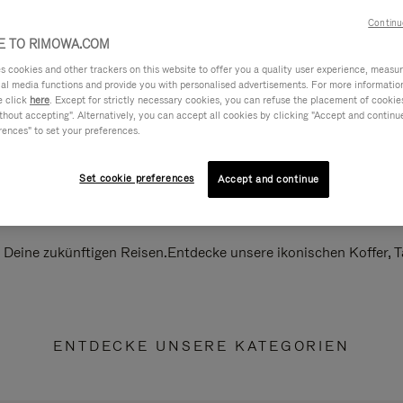
Continu
 TO RIMOWA.COM
cookies and other trackers on this website to offer you a quality user experience, measure 
ial media functions and provide you with personalised advertisements. For more informatio
e click
here
. Except for strictly necessary cookies, you can refuse the placement of cookie
hout accepting". Alternatively, you can accept all cookies by clicking "Accept and continue"
rences" to set your preferences.
Set cookie preferences
Accept and continue
ll Deine zukünftigen Reisen.Entdecke unsere ikonischen Koffer,
ENTDECKE UNSERE KATEGORIEN