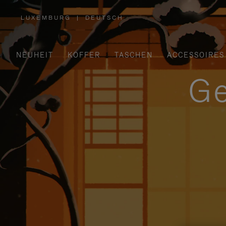
LUXEMBURG
|
DEUTSCH
,
WÄHLEN
SIE
IHRE
REGION
AUS
NEUHEIT
KOFFER
TASCHEN
ACCESSOIRES
Ge