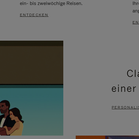
ein- bis zweiwöchige Reisen.
Ih
an
ENTDECKEN
EN
Cl
einer
PERSONALI