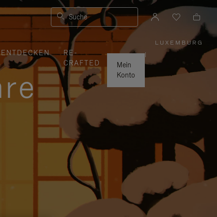
Suche
LUXEMBURG
,
ENTDECKEN
RE-
WÄHLEN
|
SIE
CRAFTED
IHRE
Mein
REGION
hre
AUS
Konto