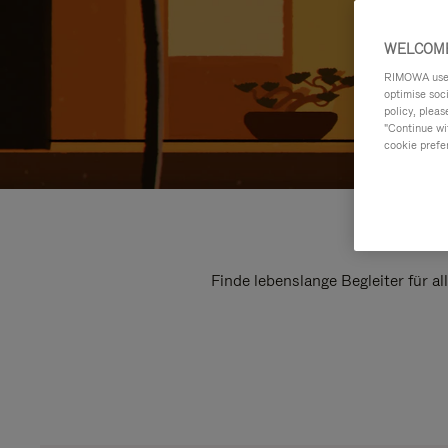
WELCOME
RIMOWA uses 
optimise soc
policy, pleas
"Continue wit
cookie prefe
Finde lebenslange Begleiter für a