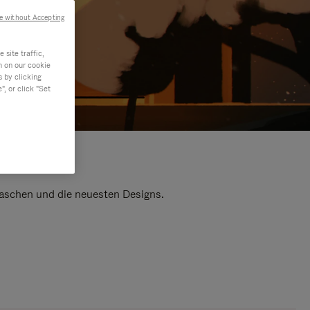
e without Accepting
site traffic,
n on our cookie
s by clicking
, or click "Set
 Taschen und die neuesten Designs.