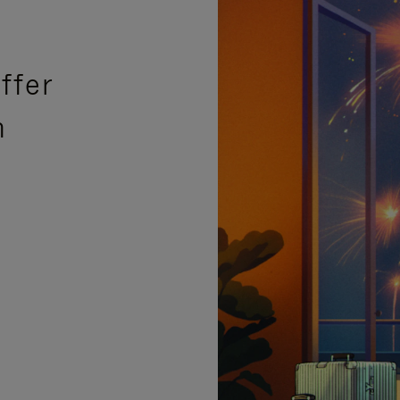
ffer
n