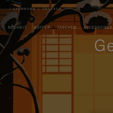
LUXEMBURG
|
DEUTSCH
,
WÄHLEN
SIE
IHRE
REGION
AUS
NEUHEIT
KOFFER
TASCHEN
ACCESSOIRES
Ge