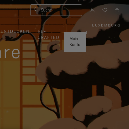
Suche
LUXEMBURG
,
ENTDECKEN
RE-
WÄHLEN
|
SIE
CRAFTED
IHRE
Mein
REGION
hre
AUS
Konto