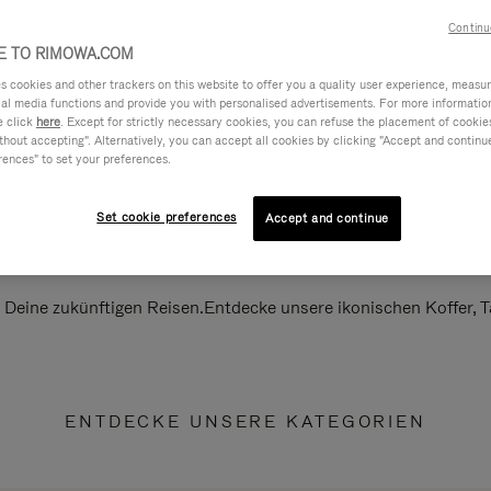
Continu
 TO RIMOWA.COM
cookies and other trackers on this website to offer you a quality user experience, measure 
ial media functions and provide you with personalised advertisements. For more informatio
e click
here
. Except for strictly necessary cookies, you can refuse the placement of cookie
hout accepting". Alternatively, you can accept all cookies by clicking "Accept and continue"
rences" to set your preferences.
Set cookie preferences
Accept and continue
ll Deine zukünftigen Reisen.Entdecke unsere ikonischen Koffer,
ENTDECKE UNSERE KATEGORIEN