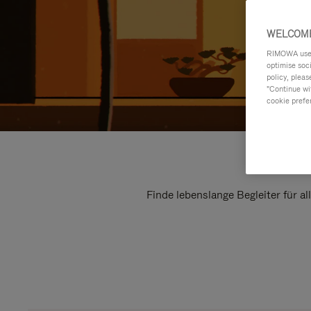
WELCOME
RIMOWA uses 
optimise soc
policy, pleas
"Continue wit
cookie prefe
Finde lebenslange Begleiter für a