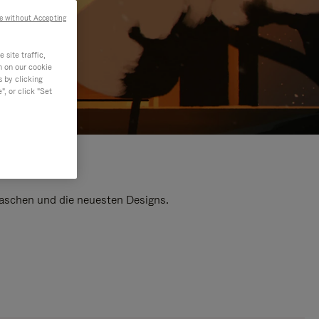
e without Accepting
site traffic,
n on our cookie
s by clicking
, or click "Set
 Taschen und die neuesten Designs.