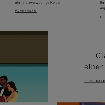
ein- bis zweiwöchige Reisen.
Ih
an
ENTDECKEN
EN
Cl
einer
PERSONALI