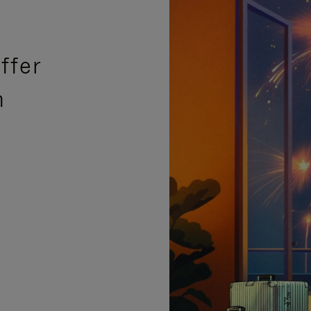
ffer
n