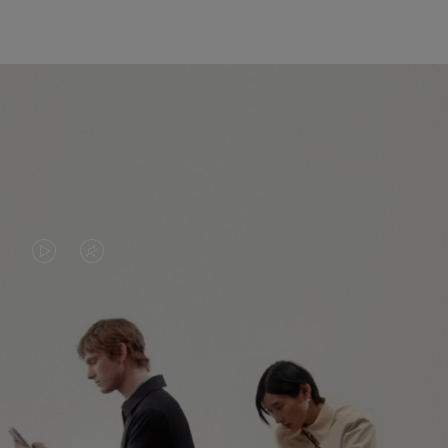
DAS
VIDEO
VIDEO
IST
IST
STUMMGESCHALTET,
NICHT
BITTE
ENTDECKEN SIE NOCH MEHR
PAUSIERT,
KLICKEN
BITTE
SIE