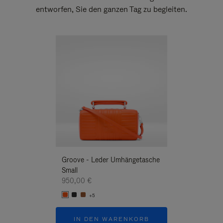
entworfen, Sie den ganzen Tag zu begleiten.
Neuheit
Groove - Leder Umhängetasche
Groove - Leder 
Small
Umhängetasche
950,00 €
950,00 €
+5
+5
IN DEN WARENKORB
IN DEN W