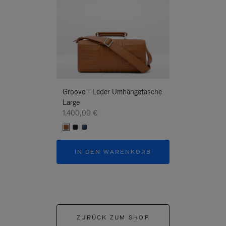
Groove - Leder Umhängetasche
Groove - Leder
Large
Umhängetasche
1.400,00 €
1.400,00 €
IN DEN WARENKORB
IN DEN W
ZURÜCK ZUM SHOP