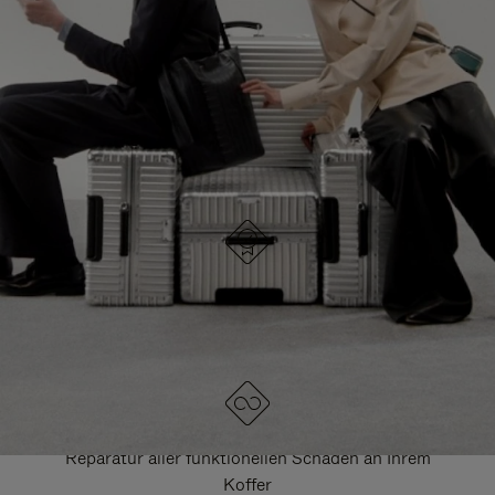
HIER GELANGEN SIE ZU ALLEN RIMOWA
TASCHEN
DRÜCKEN
ZUM
SIE,
AUFHEBEN
UM
DER
ES
STUMMSCHALTUNG
ANZUHALTEN
DESIGNED IN DEUTSCHLAND
Jedes Stück wird auf Qualität geprüft und sorgfältig
kontrolliert
LEBENSLANGE GARANTIE
Reparatur aller funktionellen Schäden an Ihrem
Koffer