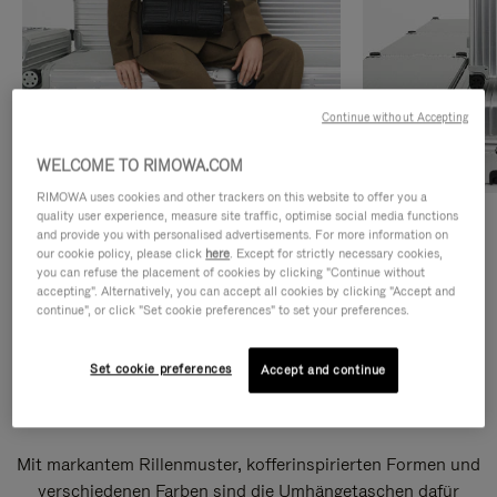
Continue without Accepting
WELCOME TO RIMOWA.COM
RIMOWA uses cookies and other trackers on this website to offer you a
quality user experience, measure site traffic, optimise social media functions
Umhängetaschen
Shopper
and provide you with personalised advertisements. For more information on
our cookie policy, please click
here
. Except for strictly necessary cookies,
you can refuse the placement of cookies by clicking "Continue without
ENTDECKEN
ENTDECKEN
accepting". Alternatively, you can accept all cookies by clicking "Accept and
continue", or click "Set cookie preferences" to set your preferences.
Set cookie preferences
Accept and continue
Groove Umhängetaschen
Mit markantem Rillenmuster, kofferinspirierten Formen und
verschiedenen Farben sind die Umhängetaschen dafür