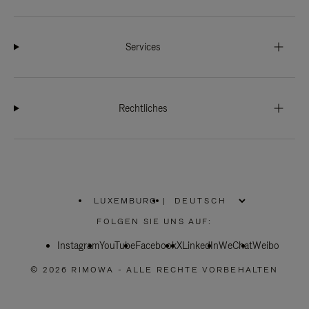
Services
Rechtliches
LUXEMBURG
|
,
WÄHLEN
FOLGEN SIE UNS AUF:
SIE
IHRE
Instagram
YouTube
REGION
Facebook
X
LinkedIn
WeChat
Weibo
AUS
© 2026 RIMOWA - ALLE RECHTE VORBEHALTEN