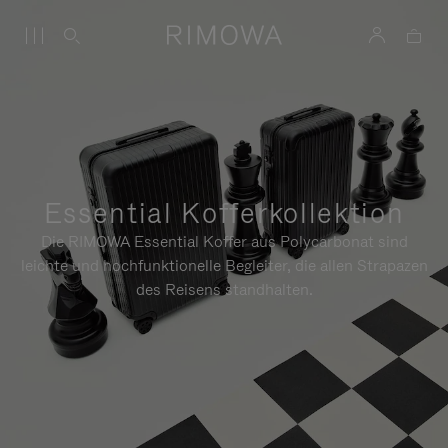
Essential Kofferkollektion
Die RIMOWA Essential Koffer aus Polycarbonat sind
leichte und hochfunktionelle Begleiter, die allen Strapazen
des Reisens standhalten.