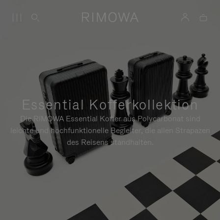
Essential Kofferkollektion
Die RIMOWA Essential Koffer aus Polycarbonat sind
leichte und hochfunktionelle Begleiter, die allen Strapazen
des Reisens standhalten.