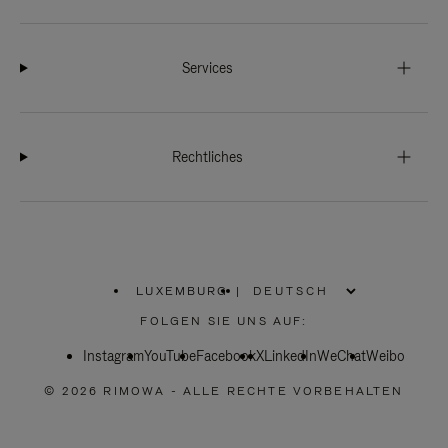
Services
Rechtliches
LUXEMBURG
|
,
WÄHLEN
FOLGEN SIE UNS AUF:
SIE
IHRE
Instagram
YouTube
REGION
Facebook
X
LinkedIn
WeChat
Weibo
AUS
© 2026 RIMOWA - ALLE RECHTE VORBEHALTEN