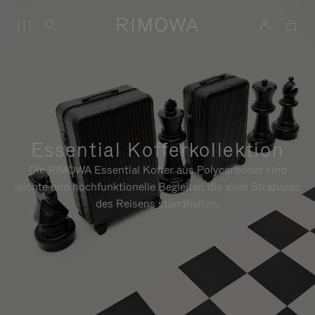
Essential Kofferkollektion
Die RIMOWA Essential Koffer aus Polycarbonat sind
leichte und hochfunktionelle Begleiter, die allen Strapazen
des Reisens standhalten.