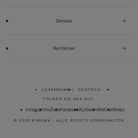
Services
Rechtliches
LUXEMBURG
|
,
WÄHLEN
FOLGEN SIE UNS AUF:
SIE
IHRE
Instagram
YouTube
REGION
Facebook
X
LinkedIn
WeChat
Weibo
AUS
© 2026 RIMOWA - ALLE RECHTE VORBEHALTEN