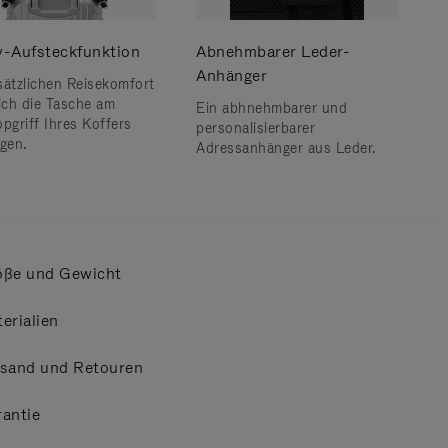
ey-Aufsteckfunktion
Abnehmbarer Leder-
Anhänger
sätzlichen Reisekomfort
sich die Tasche am
Ein abhnehmbarer und
opgriff Ihres Koffers
personalisierbarer
igen.
Adressanhänger aus Leder.
öße und Gewicht
erialien
rsand und Retouren
antie