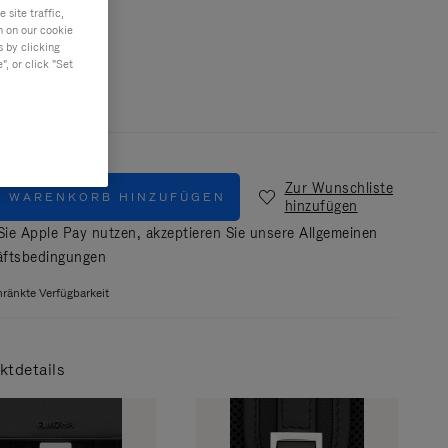
site traffic,
n on our cookie
s by clicking
Schwarz
, or click "Set
Zur Wunschliste
M WARENKORB HINZUFÜGEN
hinzufügen
ie Apple Pay nutzen, akzeptieren Sie unsere
Allgemeinen
ftsbedingungen
ränkte Verfügbarkeit
ktdetails