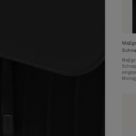
Maßge
Schna
Maßgef
Schnap
einge
Monog