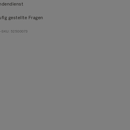
ndendienst
fig gestellte Fragen
t-SKU: 52500073