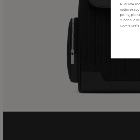
RIMOWA uses 
optimise soc
policy, pleas
"Continue wit
cookie prefe