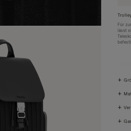
Troll
Für zu
lässt 
Telesk
befest
Gr
Mat
Ve
Gar