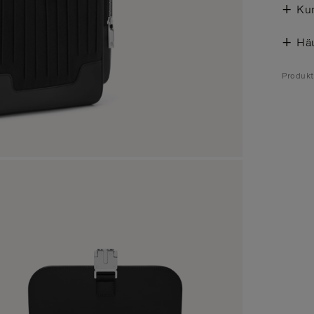
Ku
Häu
Produk