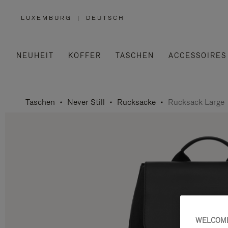
LUXEMBURG
|
DEUTSCH
,
WÄHLEN
SIE
IHRE
REGION
AUS
NEUHEIT
KOFFER
TASCHEN
ACCESSOIRES
Taschen
Never Still
Rucksäcke
Rucksack Large
WELCOME