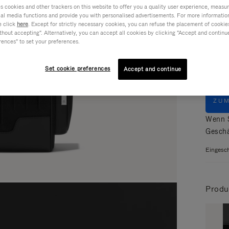
cookies and other trackers on this website to offer you a quality user experience, measure 
ial media functions and provide you with personalised advertisements. For more informatio
e click
here
. Except for strictly necessary cookies, you can refuse the placement of cookie
Farbe
hout accepting". Alternatively, you can accept all cookies by clicking "Accept and continue"
rences" to set your preferences.
Set cookie preferences
Accept and continue
ZU
Wenn S
Geschä
Eingesch
Produ