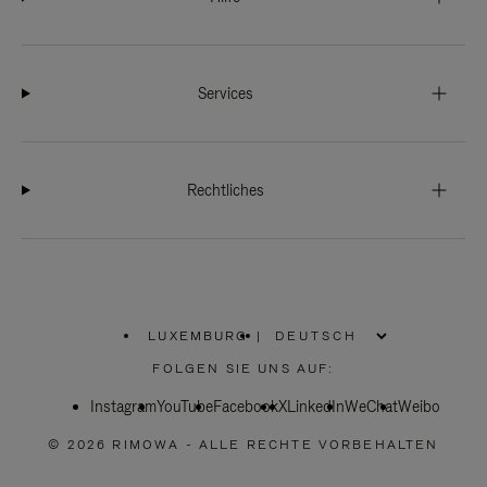
Services
Rechtliches
LUXEMBURG
|
,
WÄHLEN
FOLGEN SIE UNS AUF:
SIE
IHRE
Instagram
YouTube
REGION
Facebook
X
LinkedIn
WeChat
Weibo
AUS
© 2026 RIMOWA - ALLE RECHTE VORBEHALTEN