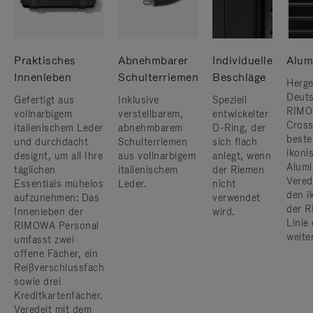
Praktisches
Abnehmbarer
Individuelle
Alum
Innenleben
Schulterriemen
Beschläge
Herges
Deuts
Gefertigt aus
Inklusive
Speziell
RIMO
vollnarbigem
verstellbarem,
entwickelter
Cros
italienischem Leder
abnehmbarem
D-Ring, der
beste
und durchdacht
Schulterriemen
sich flach
ikoni
designt, um all Ihre
aus vollnarbigem
anlegt, wenn
Alumi
täglichen
italienischem
der Riemen
Vered
Essentials mühelos
Leder.
nicht
den i
aufzunehmen: Das
verwendet
der R
Innenleben der
wird.
Linie
RIMOWA Personal
weite
umfasst zwei
offene Fächer, ein
Reißverschlussfach
sowie drei
Kreditkartenfächer.
Veredelt mit dem