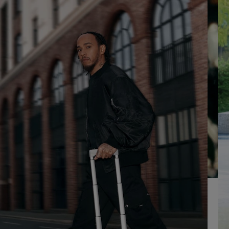
UM
AUFHEBEN
ES
DER
ABZUSPIELEN.
STUMMSCHALTUNG