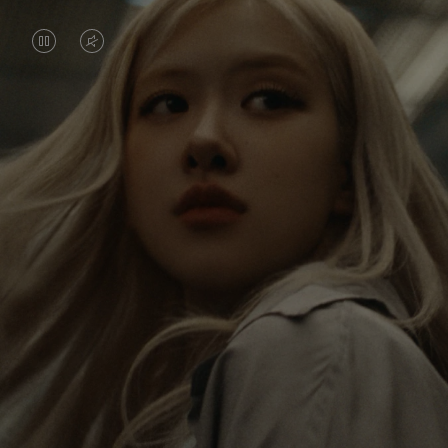
DAS
VIDEO
VIDEO
IST
IST
STUMMGESCHALTET,
Rosé erkundet die Welt non-stop, und mit jeder
ANGEHALTEN,
BITTE
Reise erhält sie neue Perspektiven, die einen
BITTE
KLICKEN
bleibenden Eindruck bei ihr hinterlassen. Mit jedem
neuen Ziel entdeckt sie die Welt und sich selber auf
DRÜCKEN
SIE
neue Weise.
SIE,
ZUM
UM
AUFHEBEN
Ihr RIMOWA Classic Cabin ist eine Erinnerung an
ES
DER
alle Geschichten, die sie gesammelt hat – jeder
Sticker, Kratzer und jede Delle ist ein Symbol für
ABZUSPIELEN.
STUMMSCHALTUNG
ihren Weg.