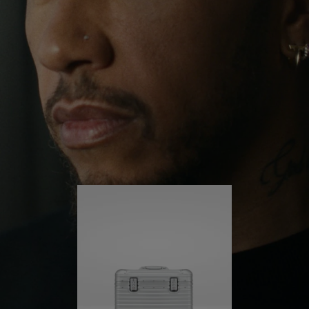
ihn weit über seine gewohnte Umgebung
herausgeführt. Getrieben von seiner Lust auf neue
DRÜCKEN
SIE
Erfahrungen in der Welt hört er nicht auf, sich
SIE,
ZUM
selbst herauszufordern und immer weiter zu lernen.
UM
AUFHEBEN
ES
DER
Sein RIMOWA Pilot ist immer an seiner Seite – und
jede Spur auf ihm erzählt die Geschichte eines
ABZUSPIELEN.
STUMMSCHALTUNG
anderen Ortes und davon, was er dort erlebt hat.