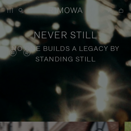
NEVER STILL
NO ONE BUILDS A LEGACY BY
DAS
VIDEO
STANDING STILL
VIDEO
IST
IST
STUMMGESCHALTET,
ANGEHALTEN,
BITTE
Geschichten über inspirierende
BITTE
KLICKEN
Reisen
DRÜCKEN
SIE
SIE,
ZUM