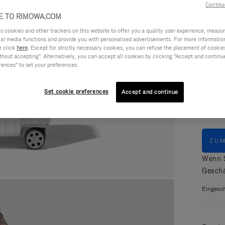
Continu
 TO RIMOWA.COM
cookies and other trackers on this website to offer you a quality user experience, measure 
ial media functions and provide you with personalised advertisements. For more informatio
Farbe
e click
here
. Except for strictly necessary cookies, you can refuse the placement of cookie
hout accepting". Alternatively, you can accept all cookies by clicking "Accept and continue"
rences" to set your preferences.
GLÄN
MATT
Set cookie preferences
Accept and continue
ZU
Wenn S
Geschä
Eingesch