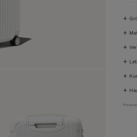
Gr
Mat
Ve
Leb
Ku
Häu
Produk