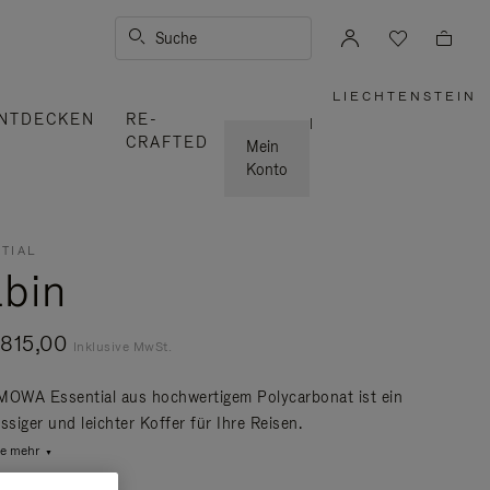
Suche
LIECHTENSTEIN
,
NTDECKEN
RE-
WÄHLEN
|
SIE
CRAFTED
IHRE
Mein
REGION
AUS
Konto
TIAL
bin
815,00
Inklusive MwSt.
MOWA Essential aus hochwertigem Polycarbonat ist ein
ssiger und leichter Koffer für Ihre Reisen.
ie mehr