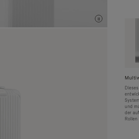
Multi
Dieses
entwic
System 
und mü
der au
Rollen