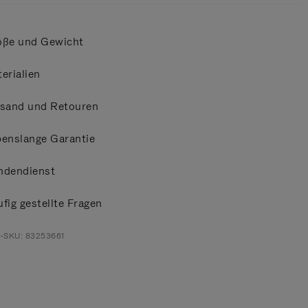
öße und Gewicht
erialien
rsand und Retouren
enslange Garantie
ndendienst
fig gestellte Fragen
t-SKU: 83253661