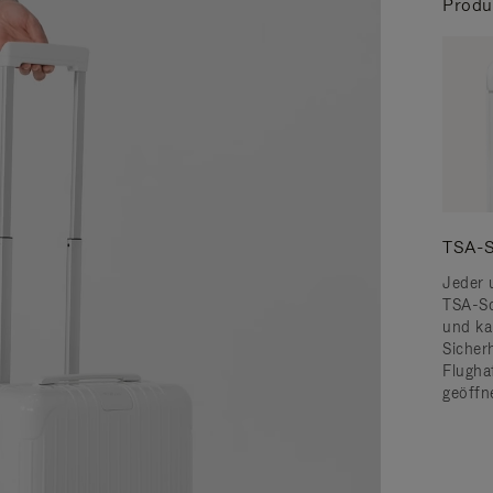
Produ
TSA-S
Jeder 
TSA-Sc
und ka
Sicher
Flugha
geöffn