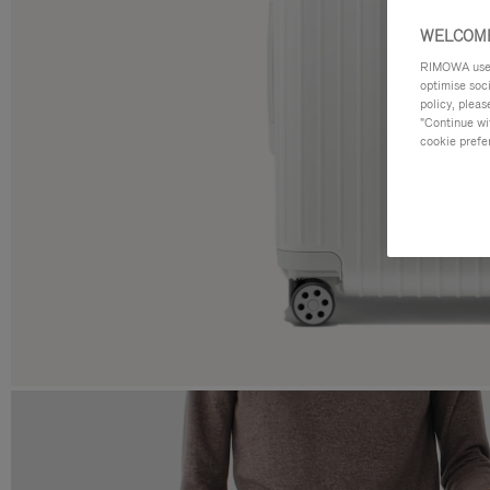
WELCOME
RIMOWA uses 
optimise soc
policy, pleas
"Continue wit
cookie prefe