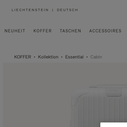
LIECHTENSTEIN
|
DEUTSCH
,
WÄHLEN
SIE
IHRE
REGION
AUS
NEUHEIT
KOFFER
TASCHEN
ACCESSOIRES
KOFFER
Kollektion
Essential
Cabin