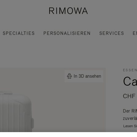
SPECIALTIES
PERSONALISIEREN
SERVICES
E
ESSEN
Ca
In 3D ansehen
CHF 
Der RI
zuverlä
Lesen S