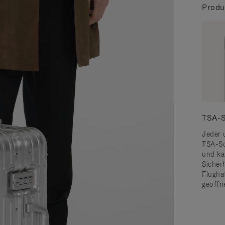
Produ
TSA-S
Jeder 
TSA-Sc
und ka
Sicher
Flugha
geöffn