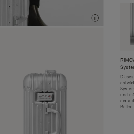
RIMOW
Syst
Dieses
entwic
System 
und mü
der au
Rollen