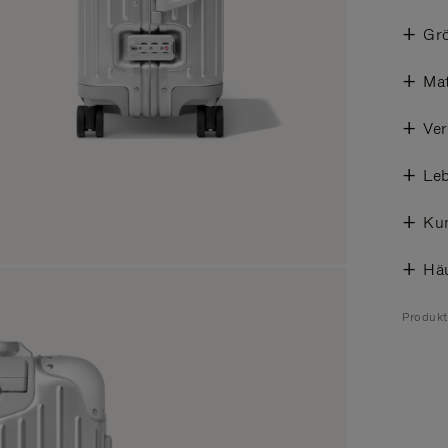
Gr
Mat
Ve
Leb
Ku
Häu
Produk