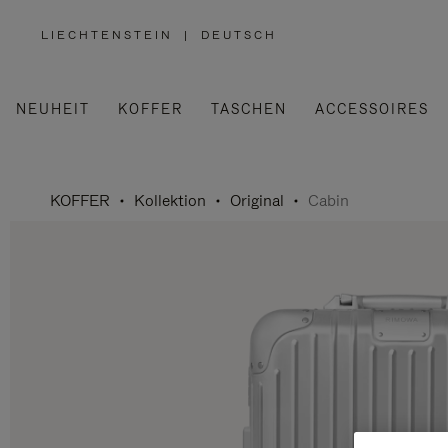
LIECHTENSTEIN
|
DEUTSCH
,
WÄHLEN
SIE
IHRE
REGION
AUS
NEUHEIT
KOFFER
TASCHEN
ACCESSOIRES
KOFFER
Kollektion
Original
Cabin