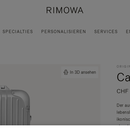
SPECIALTIES
PERSONALISIEREN
SERVICES
E
ORIGI
Ca
In 3D ansehen
CHF 
Der au
lebens
ikonis
charak