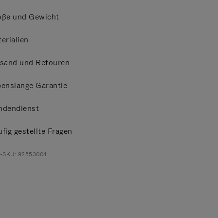
öße und Gewicht
erialien
rsand und Retouren
enslange Garantie
ndendienst
fig gestellte Fragen
t-SKU: 92553004