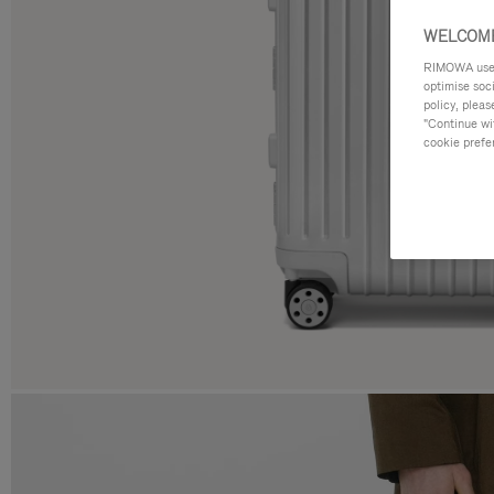
WELCOME
RIMOWA uses 
optimise soc
policy, pleas
"Continue wit
cookie prefe