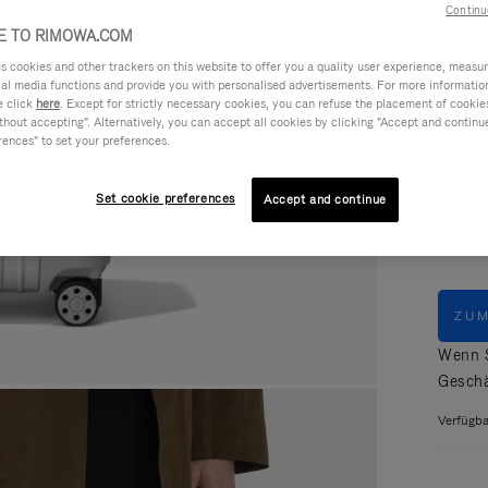
Continu
Lesen S
 TO RIMOWA.COM
cookies and other trackers on this website to offer you a quality user experience, measure 
ial media functions and provide you with personalised advertisements. For more informatio
e click
here
. Except for strictly necessary cookies, you can refuse the placement of cookie
hout accepting". Alternatively, you can accept all cookies by clicking "Accept and continue"
rences" to set your preferences.
Farbe
Set cookie preferences
Accept and continue
ZU
Wenn S
Geschä
Verfügba