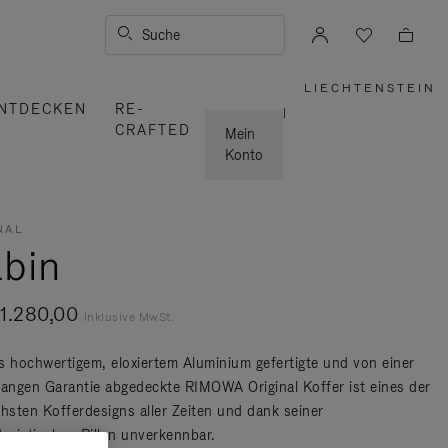
Suche
LIECHTENSTEIN
,
NTDECKEN
RE-
WÄHLEN
|
SIE
CRAFTED
IHRE
Mein
REGION
AUS
Konto
NAL
bin
1.280,00
Inklusive MwSt.
s hochwertigem, eloxiertem Aluminium gefertigte und von einer
langen Garantie abgedeckte RIMOWA Original Koffer ist eines der
chsten Kofferdesigns aller Zeiten und dank seiner
teristischen Rillen unverkennbar.