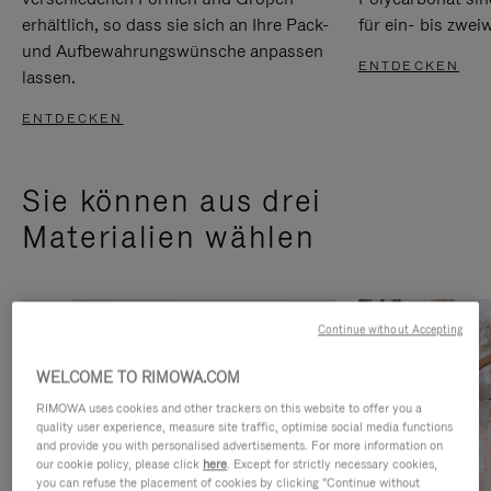
erhältlich, so dass sie sich an Ihre Pack-
für ein- bis zwei
und Aufbewahrungswünsche anpassen
ENTDECKEN
lassen.
ENTDECKEN
Sie können aus drei
Materialien wählen
Continue without Accepting
WELCOME TO RIMOWA.COM
RIMOWA uses cookies and other trackers on this website to offer you a
quality user experience, measure site traffic, optimise social media functions
and provide you with personalised advertisements. For more information on
our cookie policy, please click
here
. Except for strictly necessary cookies,
you can refuse the placement of cookies by clicking "Continue without