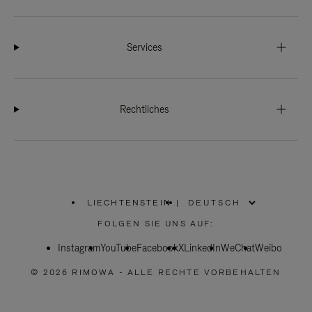
Services
Rechtliches
LIECHTENSTEIN
|
,
WÄHLEN
FOLGEN SIE UNS AUF:
SIE
IHRE
Instagram
YouTube
REGION
Facebook
X
LinkedIn
WeChat
Weibo
AUS
© 2026 RIMOWA - ALLE RECHTE VORBEHALTEN