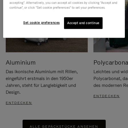
accepting". Alternatively, you can accept all cookies by clicking "Accept and
continue", or click "Set cookie preferences" to set your preferences.
Set cookie preferences
Accept and continue
Aluminium
Polycarbona
Das ikonische Aluminium mit Rillen,
Leichtes und wid
eingeführt erstmals in den 1950er
Polycarbonat, d
Jahren, steht für Langlebigkeit und
des modernen Rei
Design.
ENTDECKEN
ENTDECKEN
ALLE GEPÄCKSTÜCKE ANSEHEN