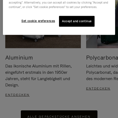
accepting". Alternatively, you can accept all cookies by clicking "Accept and
continue", or click "Set cookie preferences" to set your preferences.
Set cookie preferences
Accept and continue
Aluminium
Polycarbona
Das ikonische Aluminium mit Rillen,
Leichtes und wid
eingeführt erstmals in den 1950er
Polycarbonat, d
Jahren, steht für Langlebigkeit und
des modernen Rei
Design.
ENTDECKEN
ENTDECKEN
ALLE GEPÄCKSTÜCKE ANSEHEN