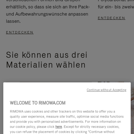
erhältlich, so dass sie sich an Ihre Pack-
für ein- bis zwei
und Aufbewahrungswünsche anpassen
ENTDECKEN
lassen.
ENTDECKEN
Sie können aus drei
Materialien wählen
Continue without Accepting
WELCOME TO RIMOWA.COM
RIMOWA uses cookies and other trackers on this website to offer you a
quality user experience, measure site traffic, optimise social media functions
and provide you with personalised advertisements. For more information on
our cookie policy, please click
here
. Except for strictly necessary cookies,
you can refuse the placement of cookies by clicking "Continue without