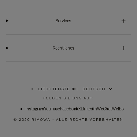
Services
Rechtliches
LIECHTENSTEIN
|
,
WÄHLEN
FOLGEN SIE UNS AUF:
SIE
IHRE
Instagram
YouTube
REGION
Facebook
X
LinkedIn
WeChat
Weibo
AUS
© 2026 RIMOWA - ALLE RECHTE VORBEHALTEN