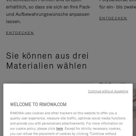
erhältlich, so dass sie sich an Ihre Pack-
für ein- bis zwei
und Aufbewahrungswünsche anpassen
ENTDECKEN
lassen.
ENTDECKEN
Sie können aus drei
Materialien wählen
Continue without Accepting
WELCOME TO RIMOWA.COM
RIMOWA uses cookies and other trackers on this website to offer you a
quality user experience, measure site traffic, optimise social media functions
and provide you with personalised advertisements. For more information on
our cookie policy, please click
here
. Except for strictly necessary cookies,
you can refuse the placement of cookies by clicking "Continue without