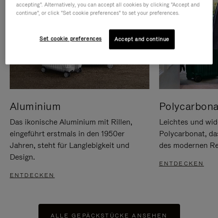
accepting". Alternatively, you can accept all cookies by clicking "Accept and
continue", or click "Set cookie preferences" to set your preferences.
Set cookie preferences
Accept and continue
Aluminium
Polycarbona
Das ikonische Aluminium mit Rillen,
Leichtes und wid
eingeführt erstmals in den 1950er
Polycarbonat, d
Jahren, steht für Langlebigkeit und
des modernen Rei
Design.
ENTDECKEN
ENTDECKEN
ALLE GEPÄCKSTÜCKE ANSEHEN