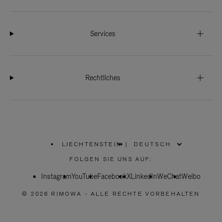
Services
Rechtliches
LIECHTENSTEIN
|
,
WÄHLEN
FOLGEN SIE UNS AUF:
SIE
IHRE
Instagram
YouTube
REGION
Facebook
X
LinkedIn
WeChat
Weibo
AUS
© 2026 RIMOWA - ALLE RECHTE VORBEHALTEN