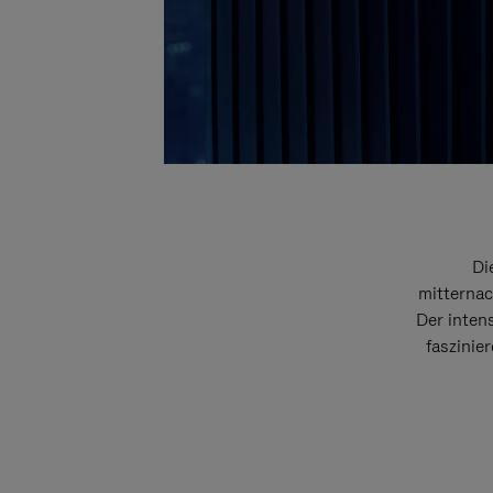
Di
mitternac
Der intens
faszinie