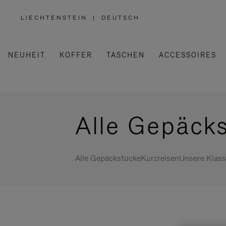
LIECHTENSTEIN
|
DEUTSCH
,
WÄHLEN
SIE
IHRE
REGION
AUS
NEUHEIT
KOFFER
TASCHEN
ACCESSOIRES
Alle Gepäck
Alle Gepäckstücke
Kurzreisen
Unsere Klass