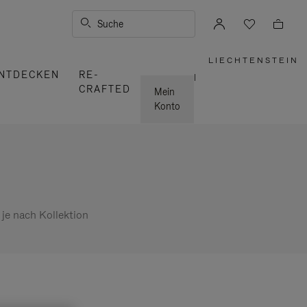
Suche
LIECHTENSTEIN
,
NTDECKEN
RE-
WÄHLEN
|
SIE
CRAFTED
IHRE
Mein
REGION
AUS
Konto
 je nach Kollektion