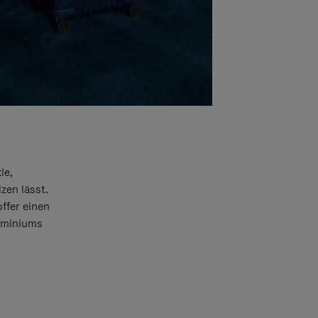
le,
zen lässt.
offer einen
luminiums