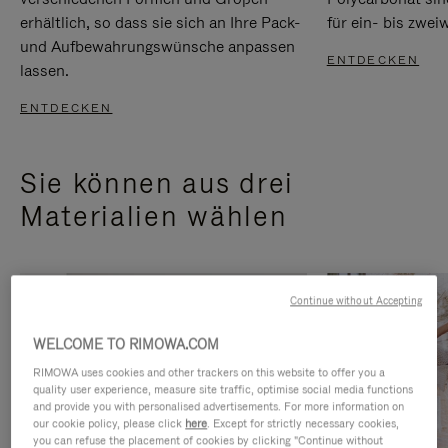
erhältlich, so dass sie sich an Ihre Pack-
für ein- bis zwei
und Aufbewahrungswünsche anpassen
ENTDECKEN
lassen.
ENTDECKEN
Sie können aus drei
Materialien wählen
Continue without Accepting
WELCOME TO RIMOWA.COM
RIMOWA uses cookies and other trackers on this website to offer you a
quality user experience, measure site traffic, optimise social media functions
and provide you with personalised advertisements. For more information on
our cookie policy, please click
here
. Except for strictly necessary cookies,
you can refuse the placement of cookies by clicking "Continue without