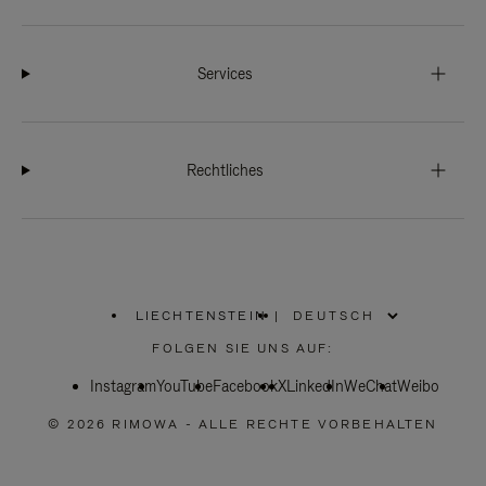
Services
Rechtliches
LIECHTENSTEIN
|
,
WÄHLEN
FOLGEN SIE UNS AUF:
SIE
IHRE
Instagram
YouTube
REGION
Facebook
X
LinkedIn
WeChat
Weibo
AUS
© 2026 RIMOWA - ALLE RECHTE VORBEHALTEN