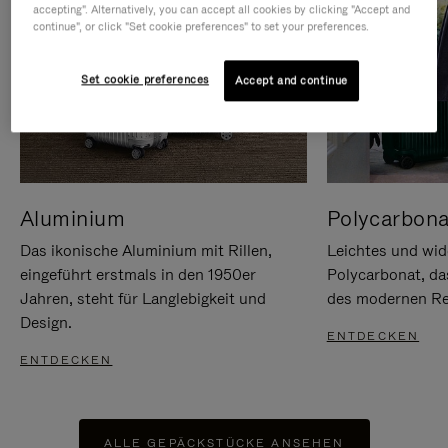
accepting". Alternatively, you can accept all cookies by clicking "Accept and
continue", or click "Set cookie preferences" to set your preferences.
Set cookie preferences
Accept and continue
Aluminium
Polycarbona
Das ikonische Aluminium mit Rillen,
Leichtes und wid
eingeführt erstmals in den 1950er
Polycarbonat, d
Jahren, steht für Langlebigkeit und
des modernen Rei
Design.
ENTDECKEN
ENTDECKEN
ALLE GEPÄCKSTÜCKE ANSEHEN