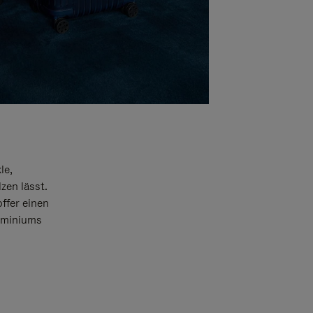
le,
zen lässt.
offer einen
luminiums