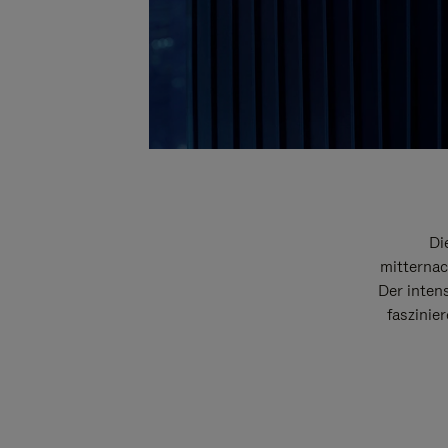
Di
mitternac
Der intens
faszinie