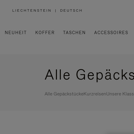
LIECHTENSTEIN
|
DEUTSCH
,
WÄHLEN
SIE
IHRE
REGION
AUS
NEUHEIT
KOFFER
TASCHEN
ACCESSOIRES
Alle Gepäck
Alle Gepäckstücke
Kurzreisen
Unsere Klass