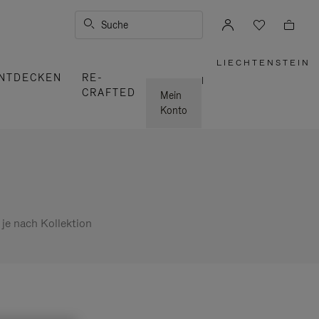
Suche
LIECHTENSTEIN
,
NTDECKEN
RE-
WÄHLEN
|
SIE
CRAFTED
IHRE
Mein
REGION
AUS
Konto
 je nach Kollektion