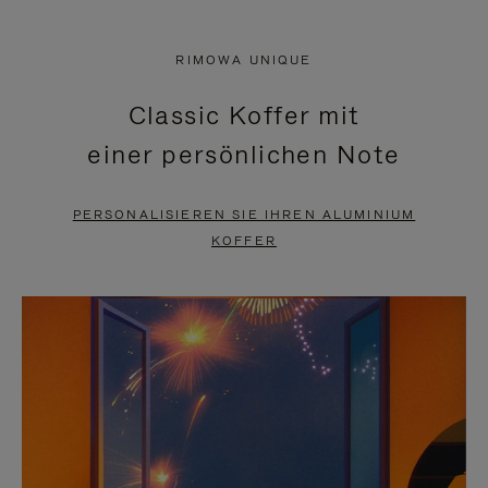
VIDEO
IST
IST
STUMMGESCHALTET,
RIMOWA UNIQUE
NICHT
BITTE
Classic Koffer mit
PAUSIERT,
KLICKEN
einer persönlichen Note
BITTE
SIE
DRÜCKEN
ZUM
PERSONALISIEREN SIE IHREN ALUMINIUM
SIE,
AUFHEBEN
KOFFER
UM
DER
ES
STUMMSCHALTUNG
ANZUHALTEN