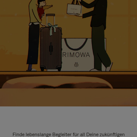
Finde lebenslange Begleiter für all Deine zukünftigen