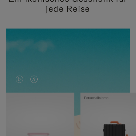
jede Reise
DAS
VIDEO
VIDEO
IST
Personalisieren
IST
STUMMGESCHALTET,
NICHT
BITTE
PAUSIERT,
KLICKEN