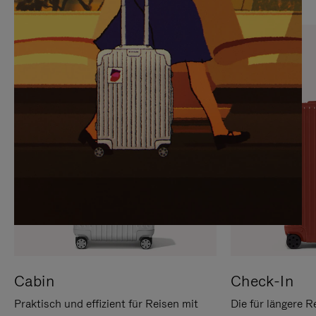
SIE,
AUFHEBEN
UM
DER
ES
STUMMSCHALTUNG
ANZUHALTEN
Cabin
Check-In
Praktisch und effizient für Reisen mit
Die für längere R