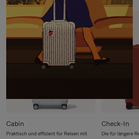
SIE,
AUFHEBEN
UM
DER
ES
STUMMSCHALTUNG
ANZUHALTEN
Cabin
Check-In
Praktisch und effizient für Reisen mit
Die für längere R