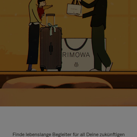
Finde lebenslange Begleiter für all Deine zukünftigen