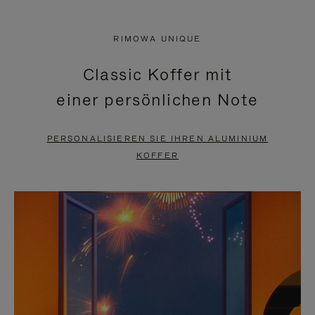
VIDEO
IST
IST
STUMMGESCHALTET,
RIMOWA UNIQUE
NICHT
BITTE
Classic Koffer mit
PAUSIERT,
KLICKEN
einer persönlichen Note
BITTE
SIE
DRÜCKEN
ZUM
PERSONALISIEREN SIE IHREN ALUMINIUM
SIE,
AUFHEBEN
KOFFER
UM
DER
ES
STUMMSCHALTUNG
ANZUHALTEN