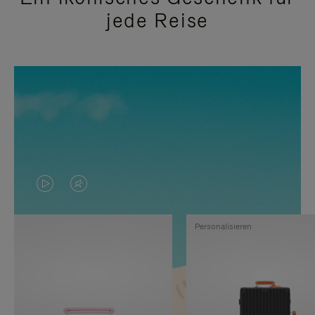
jede Reise
DAS
VIDEO
VIDEO
IST
Personalisieren
IST
STUMMGESCHALTET,
NICHT
BITTE
PAUSIERT,
KLICKEN