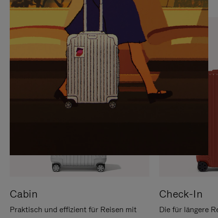
SIE,
AUFHEBEN
UM
DER
ES
STUMMSCHALTUNG
ANZUHALTEN
Cabin
Check-In
Praktisch und effizient für Reisen mit
Die für längere R