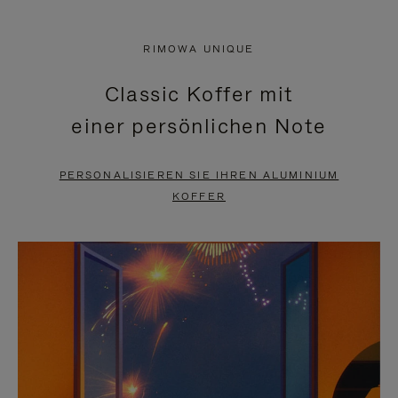
VIDEO
IST
IST
STUMMGESCHALTET,
RIMOWA UNIQUE
NICHT
BITTE
Classic Koffer mit
PAUSIERT,
KLICKEN
einer persönlichen Note
BITTE
SIE
DRÜCKEN
ZUM
PERSONALISIEREN SIE IHREN ALUMINIUM
SIE,
AUFHEBEN
KOFFER
UM
DER
ES
STUMMSCHALTUNG
ANZUHALTEN