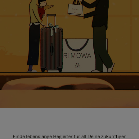
Finde lebenslange Begleiter für all Deine zukünftigen