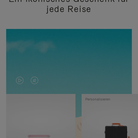
jede Reise
DAS
VIDEO
VIDEO
IST
Personalisieren
IST
STUMMGESCHALTET,
NICHT
BITTE
PAUSIERT,
KLICKEN