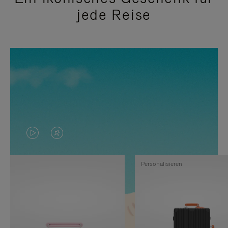
jede Reise
DAS
VIDEO
VIDEO
IST
Personalisieren
IST
STUMMGESCHALTET,
NICHT
BITTE
PAUSIERT,
KLICKEN