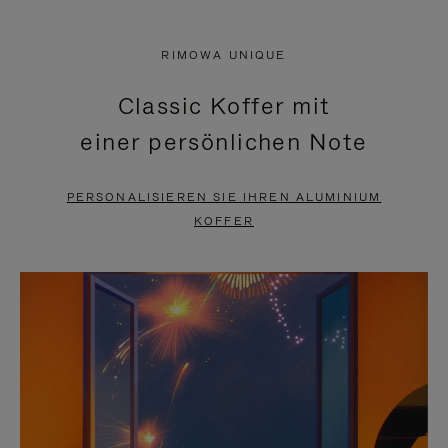
VIDEO
IST
IST
STUMMGESCHALTET,
RIMOWA UNIQUE
NICHT
BITTE
Classic Koffer mit
PAUSIERT,
KLICKEN
einer persönlichen Note
BITTE
SIE
DRÜCKEN
ZUM
PERSONALISIEREN SIE IHREN ALUMINIUM
SIE,
AUFHEBEN
KOFFER
UM
DER
ES
STUMMSCHALTUNG
ANZUHALTEN