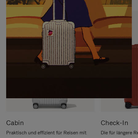
SIE,
AUFHEBEN
UM
DER
ES
STUMMSCHALTUNG
ANZUHALTEN
Cabin
Check-In
Praktisch und effizient für Reisen mit
Die für längere R