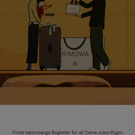
Finde lebenslange Begleiter für all Deine zukünftigen