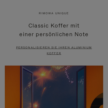
VIDEO
IST
IST
STUMMGESCHALTET,
RIMOWA UNIQUE
NICHT
BITTE
Classic Koffer mit
PAUSIERT,
KLICKEN
einer persönlichen Note
BITTE
SIE
DRÜCKEN
ZUM
PERSONALISIEREN SIE IHREN ALUMINIUM
SIE,
AUFHEBEN
KOFFER
UM
DER
ES
STUMMSCHALTUNG
ANZUHALTEN