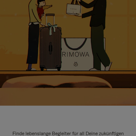
Finde lebenslange Begleiter für all Deine zukünftigen