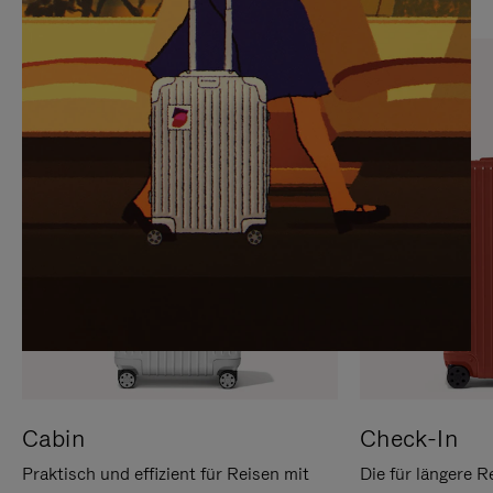
SIE,
AUFHEBEN
UM
DER
ES
STUMMSCHALTUNG
ANZUHALTEN
Cabin
Check-In
Praktisch und effizient für Reisen mit
Die für längere R