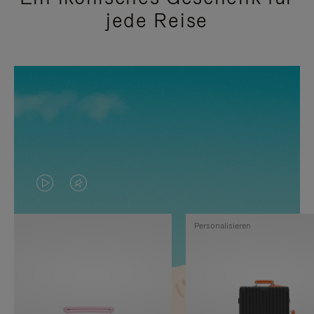
jede Reise
DAS
VIDEO
VIDEO
IST
Personalisieren
IST
STUMMGESCHALTET,
NICHT
BITTE
PAUSIERT,
KLICKEN