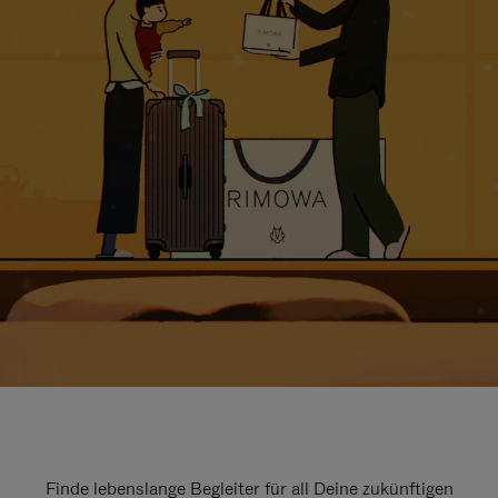
Finde lebenslange Begleiter für all Deine zukünftigen