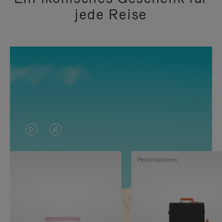
jede Reise
DAS
VIDEO
VIDEO
IST
Personalisieren
IST
STUMMGESCHALTET,
NICHT
BITTE
PAUSIERT,
KLICKEN