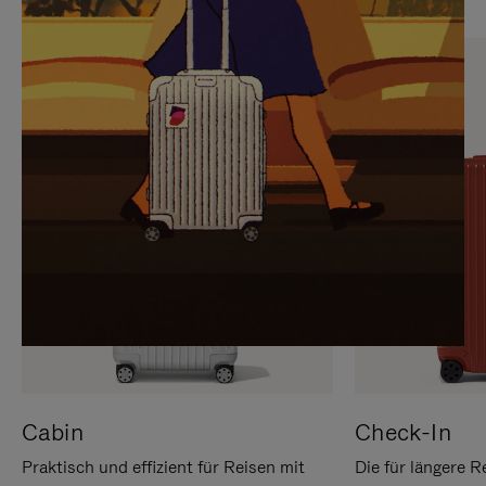
SIE,
AUFHEBEN
UM
DER
ES
STUMMSCHALTUNG
ANZUHALTEN
Cabin
Check-In
Praktisch und effizient für Reisen mit
Die für längere R