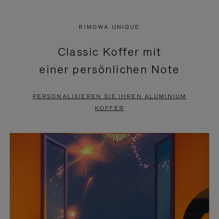
VIDEO
IST
IST
STUMMGESCHALTET,
RIMOWA UNIQUE
NICHT
BITTE
Classic Koffer mit
PAUSIERT,
KLICKEN
einer persönlichen Note
BITTE
SIE
DRÜCKEN
ZUM
PERSONALISIEREN SIE IHREN ALUMINIUM
SIE,
AUFHEBEN
KOFFER
UM
DER
ES
STUMMSCHALTUNG
ANZUHALTEN