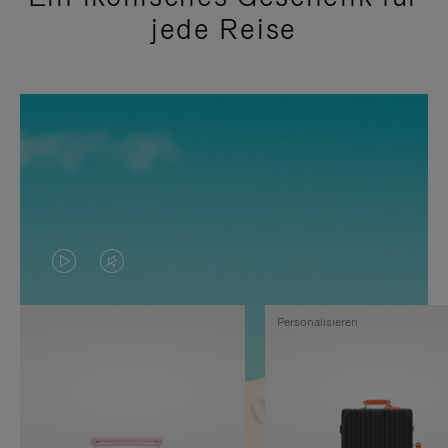
jede Reise
DAS
VIDEO
VIDEO
IST
Personalisieren
IST
STUMMGESCHALTET,
NICHT
BITTE
PAUSIERT,
KLICKEN