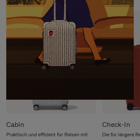
SIE,
AUFHEBEN
UM
DER
ES
STUMMSCHALTUNG
ANZUHALTEN
Cabin
Check-In
Praktisch und effizient für Reisen mit
Die für längere R