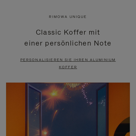
VIDEO
IST
IST
STUMMGESCHALTET,
RIMOWA UNIQUE
NICHT
BITTE
Classic Koffer mit
PAUSIERT,
KLICKEN
einer persönlichen Note
BITTE
SIE
DRÜCKEN
ZUM
PERSONALISIEREN SIE IHREN ALUMINIUM
SIE,
AUFHEBEN
KOFFER
UM
DER
ES
STUMMSCHALTUNG
ANZUHALTEN