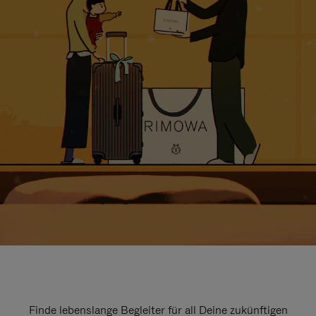
Finde lebenslange Begleiter für all Deine zukünftigen