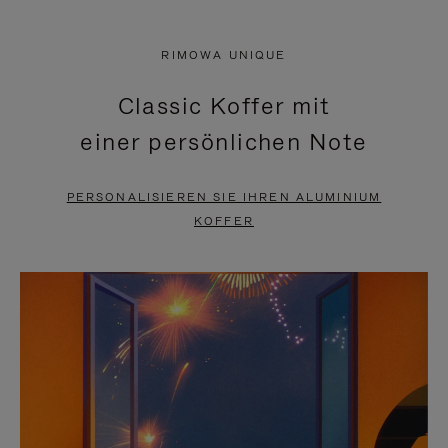
VIDEO
IST
IST
STUMMGESCHALTET,
RIMOWA UNIQUE
NICHT
BITTE
Classic Koffer mit
PAUSIERT,
KLICKEN
einer persönlichen Note
BITTE
SIE
DRÜCKEN
ZUM
PERSONALISIEREN SIE IHREN ALUMINIUM
SIE,
AUFHEBEN
KOFFER
UM
DER
ES
STUMMSCHALTUNG
ANZUHALTEN