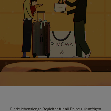
Finde lebenslange Begleiter für all Deine zukünftigen