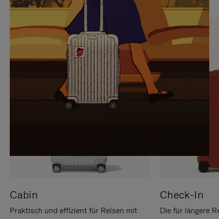
SIE,
AUFHEBEN
UM
DER
ES
STUMMSCHALTUNG
ANZUHALTEN
Cabin
Check-In
Praktisch und effizient für Reisen mit
Die für längere R