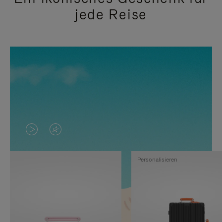
jede Reise
DAS
VIDEO
VIDEO
IST
Personalisieren
IST
STUMMGESCHALTET,
NICHT
BITTE
PAUSIERT,
KLICKEN