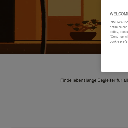
WELCOME
RIMOWA uses 
optimise soc
policy, pleas
"Continue wit
cookie prefe
Finde lebenslange Begleiter für a