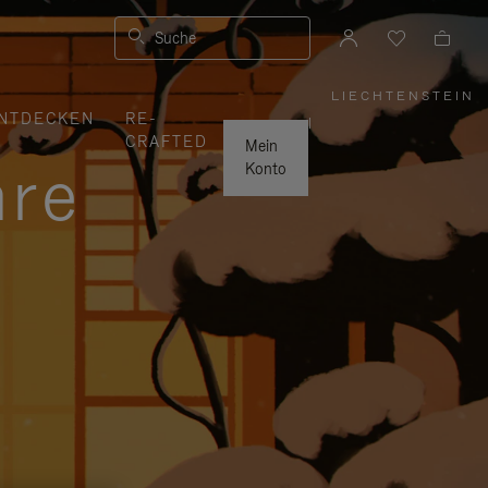
Suche
LIECHTENSTEIN
,
NTDECKEN
RE-
WÄHLEN
|
SIE
CRAFTED
IHRE
Mein
REGION
hre
AUS
Konto