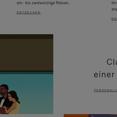
ein- bis zweiwöchige Reisen.
Ih
an
ENTDECKEN
EN
Cl
einer
PERSONALI