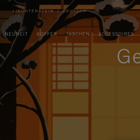
LIECHTENSTEIN
|
DEUTSCH
,
WÄHLEN
SIE
IHRE
REGION
AUS
NEUHEIT
KOFFER
TASCHEN
ACCESSOIRES
Ge