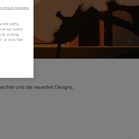
e without Accepting
site traffic,
n on our cookie
s by clicking
, or click "Set
 Taschen und die neuesten Designs.