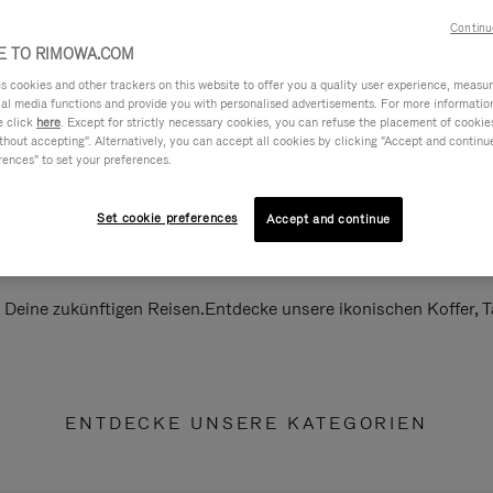
Continu
 TO RIMOWA.COM
cookies and other trackers on this website to offer you a quality user experience, measure 
ial media functions and provide you with personalised advertisements. For more informatio
e click
here
. Except for strictly necessary cookies, you can refuse the placement of cookie
hout accepting". Alternatively, you can accept all cookies by clicking "Accept and continue"
rences" to set your preferences.
Set cookie preferences
Accept and continue
ll Deine zukünftigen Reisen.Entdecke unsere ikonischen Koffer,
ENTDECKE UNSERE KATEGORIEN