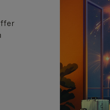
ffer
n