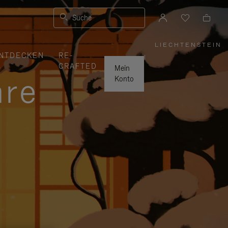
Suche
LIECHTENSTEIN
,
NTDECKEN
RE-
WÄHLEN
|
SIE
CRAFTED
IHRE
Mein
REGION
hre
AUS
Konto