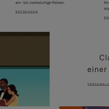
ein- bis zweiwöchige Reisen.
Ih
an
ENTDECKEN
EN
Cl
einer
PERSONALI