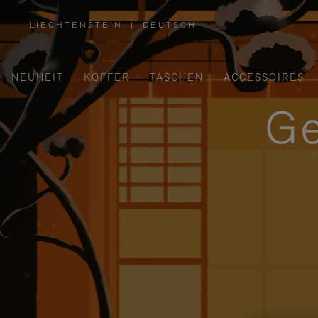
LIECHTENSTEIN
|
DEUTSCH
,
WÄHLEN
SIE
IHRE
REGION
AUS
NEUHEIT
KOFFER
TASCHEN
ACCESSOIRES
Ge