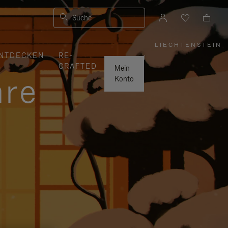
Suche
LIECHTENSTEIN
,
NTDECKEN
RE-
WÄHLEN
|
SIE
CRAFTED
IHRE
Mein
REGION
hre
AUS
Konto