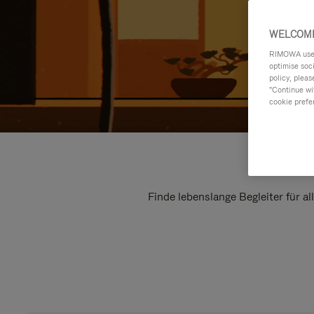
WELCOME
RIMOWA uses 
optimise soc
policy, pleas
"Continue wit
cookie prefe
Finde lebenslange Begleiter für a