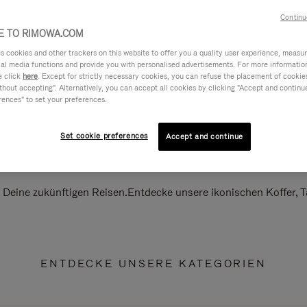
Continu
 TO RIMOWA.COM
cookies and other trackers on this website to offer you a quality user experience, measure 
ial media functions and provide you with personalised advertisements. For more informatio
e click
here
. Except for strictly necessary cookies, you can refuse the placement of cookie
hout accepting". Alternatively, you can accept all cookies by clicking "Accept and continue"
rences" to set your preferences.
Set cookie preferences
Accept and continue
ll Deine zukünftigen Reisen.Entdecke unsere ikonischen Koffer,
ENTDECKE UNSERE KATEGORIEN