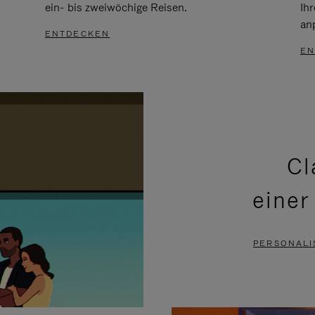
ein- bis zweiwöchige Reisen.
Ih
an
ENTDECKEN
EN
Cl
einer
PERSONALI