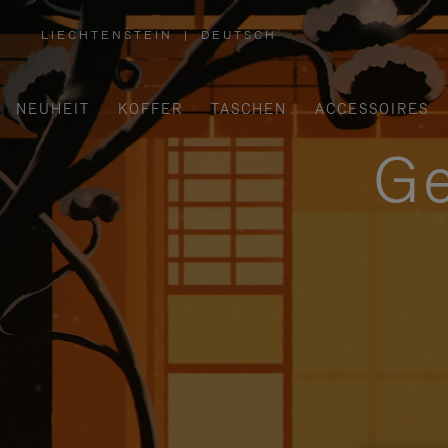
LIECHTENSTEIN
|
DEUTSCH
,
WÄHLEN
SIE
IHRE
REGION
AUS
NEUHEIT
KOFFER
TASCHEN
ACCESSOIRES
Ge