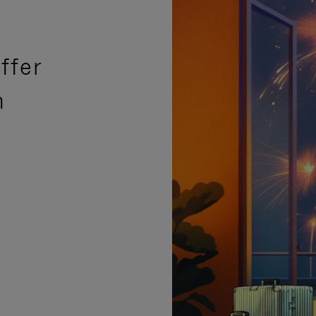
ffer
n