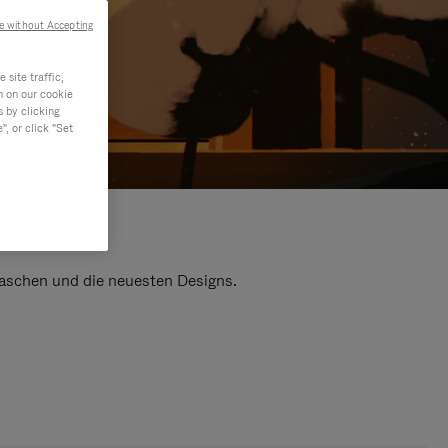
e without Accepting
site traffic,
n on our cookie
s by clicking
, or click "Set
 Taschen und die neuesten Designs.