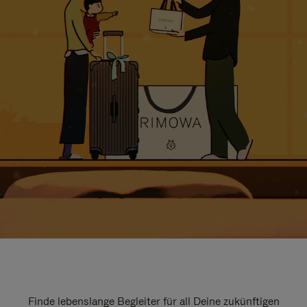
Finde lebenslange Begleiter für all Deine zukünftigen