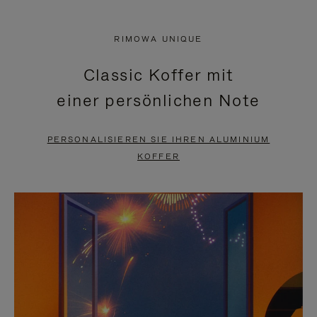
VIDEO
IST
IST
STUMMGESCHALTET,
RIMOWA UNIQUE
NICHT
BITTE
Classic Koffer mit
PAUSIERT,
KLICKEN
einer persönlichen Note
BITTE
SIE
DRÜCKEN
ZUM
PERSONALISIEREN SIE IHREN ALUMINIUM
SIE,
AUFHEBEN
KOFFER
UM
DER
ES
STUMMSCHALTUNG
ANZUHALTEN