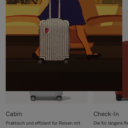
SIE,
AUFHEBEN
UM
DER
ES
STUMMSCHALTUNG
ANZUHALTEN
Cabin
Check-In
Praktisch und effizient für Reisen mit
Die für längere R