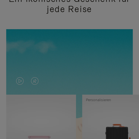
jede Reise
DAS
VIDEO
VIDEO
IST
Personalisieren
IST
STUMMGESCHALTET,
NICHT
BITTE
PAUSIERT,
KLICKEN