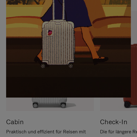
SIE,
AUFHEBEN
UM
DER
ES
STUMMSCHALTUNG
ANZUHALTEN
Cabin
Check-In
Praktisch und effizient für Reisen mit
Die für längere R