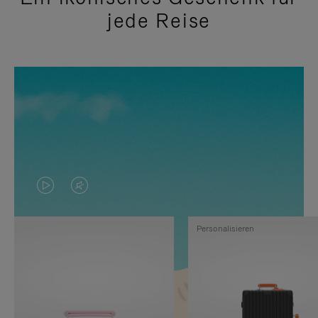
jede Reise
DAS
VIDEO
VIDEO
IST
Personalisieren
IST
STUMMGESCHALTET,
NICHT
BITTE
PAUSIERT,
KLICKEN