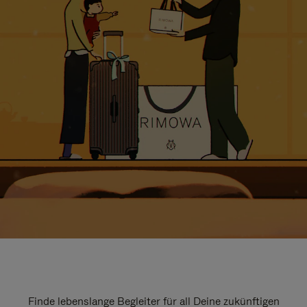
Finde lebenslange Begleiter für all Deine zukünftigen