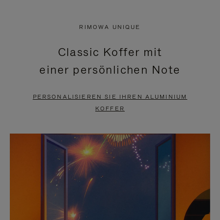
VIDEO
IST
IST
STUMMGESCHALTET,
RIMOWA UNIQUE
NICHT
BITTE
Classic Koffer mit
PAUSIERT,
KLICKEN
einer persönlichen Note
BITTE
SIE
DRÜCKEN
ZUM
PERSONALISIEREN SIE IHREN ALUMINIUM
SIE,
AUFHEBEN
KOFFER
UM
DER
ES
STUMMSCHALTUNG
ANZUHALTEN