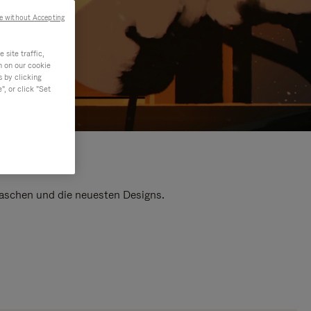
e without Accepting
site traffic,
n on our cookie
s by clicking
, or click "Set
 Taschen und die neuesten Designs.