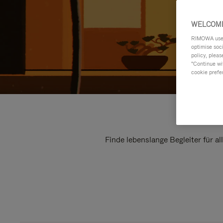
WELCOME
RIMOWA uses 
optimise soc
policy, pleas
"Continue wit
cookie prefe
Finde lebenslange Begleiter für a