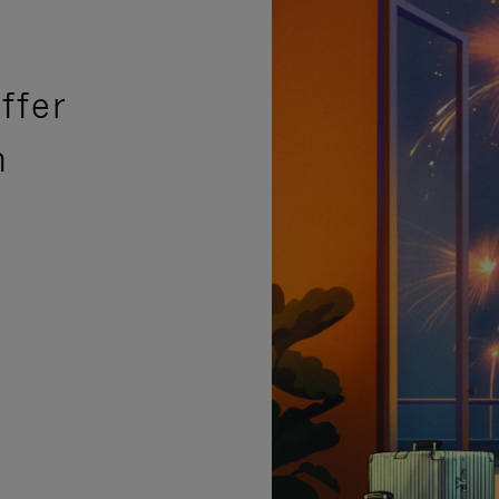
ffer
n