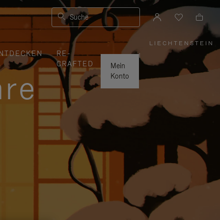
Suche
LIECHTENSTEIN
,
NTDECKEN
RE-
WÄHLEN
|
SIE
CRAFTED
IHRE
Mein
REGION
hre
AUS
Konto