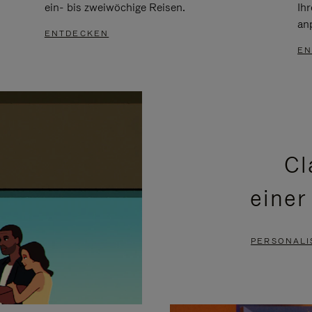
ein- bis zweiwöchige Reisen.
Ih
an
ENTDECKEN
EN
Cl
einer
PERSONALI