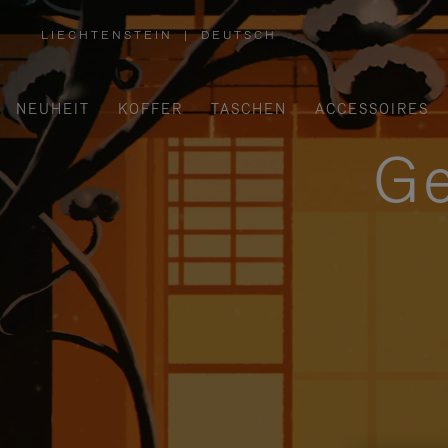
LIECHTENSTEIN
|
DEUTSCH
,
WÄHLEN
SIE
IHRE
REGION
AUS
NEUHEIT
KOFFER
TASCHEN
ACCESSOIRES
Ge