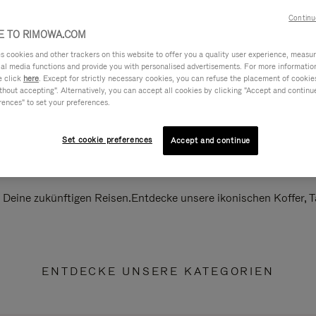
Continu
 TO RIMOWA.COM
cookies and other trackers on this website to offer you a quality user experience, measure 
ial media functions and provide you with personalised advertisements. For more informatio
e click
here
. Except for strictly necessary cookies, you can refuse the placement of cookie
hout accepting". Alternatively, you can accept all cookies by clicking "Accept and continue"
rences" to set your preferences.
Set cookie preferences
Accept and continue
ll Deine zukünftigen Reisen.Entdecke unsere ikonischen Koffer,
ENTDECKE UNSERE KATEGORIEN