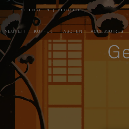
LIECHTENSTEIN
|
DEUTSCH
,
WÄHLEN
SIE
IHRE
REGION
AUS
NEUHEIT
KOFFER
TASCHEN
ACCESSOIRES
Ge