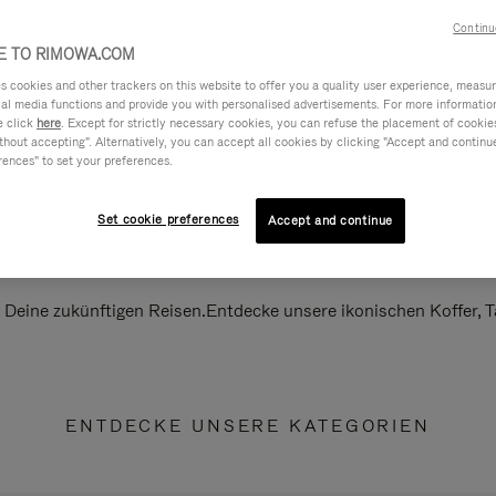
Continu
 TO RIMOWA.COM
cookies and other trackers on this website to offer you a quality user experience, measure 
ial media functions and provide you with personalised advertisements. For more informatio
e click
here
. Except for strictly necessary cookies, you can refuse the placement of cookie
hout accepting". Alternatively, you can accept all cookies by clicking "Accept and continue"
rences" to set your preferences.
Set cookie preferences
Accept and continue
ll Deine zukünftigen Reisen.Entdecke unsere ikonischen Koffer,
ENTDECKE UNSERE KATEGORIEN