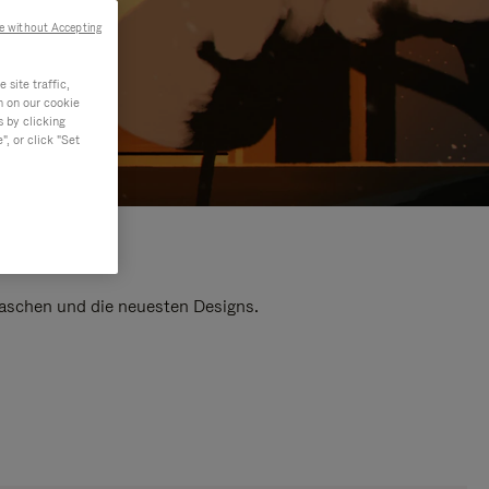
e without Accepting
site traffic,
n on our cookie
s by clicking
, or click "Set
 Taschen und die neuesten Designs.