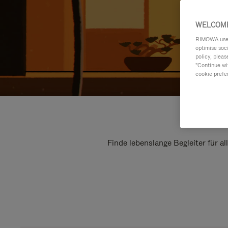
WELCOME
RIMOWA uses 
optimise soc
policy, pleas
"Continue wit
cookie prefe
Finde lebenslange Begleiter für a