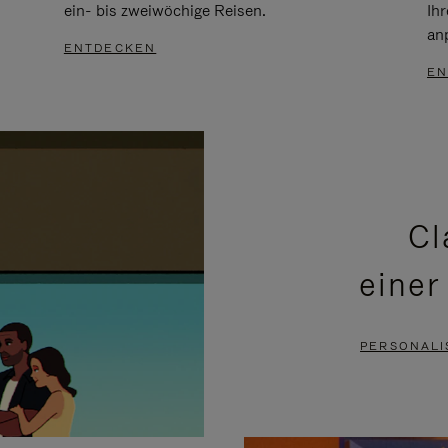
ein- bis zweiwöchige Reisen.
Ih
an
ENTDECKEN
EN
Cl
einer
PERSONALI