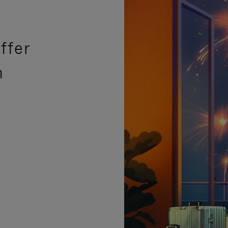
ffer
n