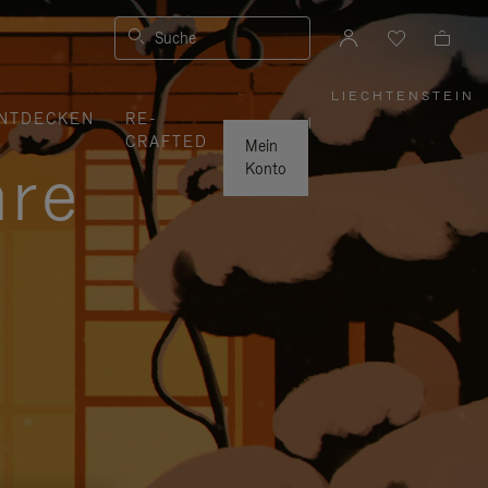
Suche
LIECHTENSTEIN
,
NTDECKEN
RE-
WÄHLEN
|
SIE
CRAFTED
IHRE
Mein
REGION
hre
AUS
Konto