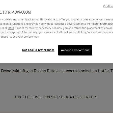
Continu
 TO RIMOWA.COM
cookies and other trackers on this website to offer you a quality user experience, measure 
ial media functions and provide you with personalised advertisements. For more informatio
e click
here
. Except for strictly necessary cookies, you can refuse the placement of cookie
hout accepting". Alternatively, you can accept all cookies by clicking "Accept and continue"
rences" to set your preferences.
Set cookie preferences
Accept and continue
ll Deine zukünftigen Reisen.Entdecke unsere ikonischen Koffer,
ENTDECKE UNSERE KATEGORIEN