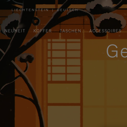
LIECHTENSTEIN
|
DEUTSCH
,
WÄHLEN
SIE
IHRE
REGION
AUS
NEUHEIT
KOFFER
TASCHEN
ACCESSOIRES
Ge