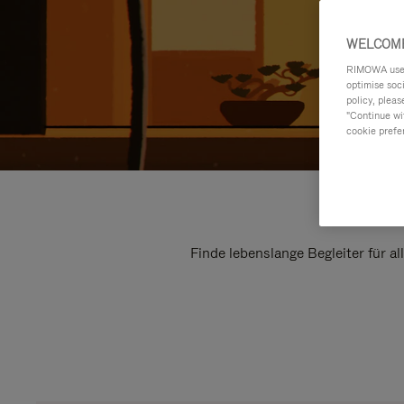
WELCOME
RIMOWA uses 
optimise soc
policy, pleas
"Continue wit
cookie prefe
Finde lebenslange Begleiter für a