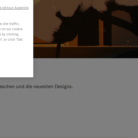
e without Accepting
site traffic,
n on our cookie
s by clicking
, or click "Set
 Taschen und die neuesten Designs.