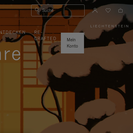
Suche
LIECHTENSTEIN
,
NTDECKEN
RE-
WÄHLEN
|
SIE
CRAFTED
IHRE
Mein
REGION
hre
AUS
Konto