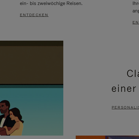
ein- bis zweiwöchige Reisen.
Ih
an
ENTDECKEN
EN
Cl
einer
PERSONALI