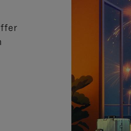
ffer
n