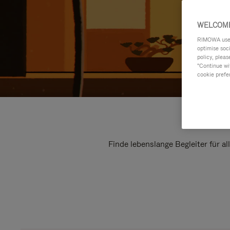
WELCOME
RIMOWA uses 
optimise soc
policy, pleas
"Continue wit
cookie prefe
Finde lebenslange Begleiter für a