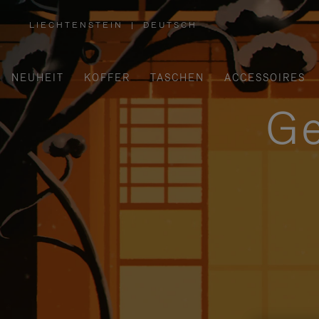
LIECHTENSTEIN
|
DEUTSCH
,
WÄHLEN
SIE
IHRE
REGION
AUS
NEUHEIT
KOFFER
TASCHEN
ACCESSOIRES
Ge