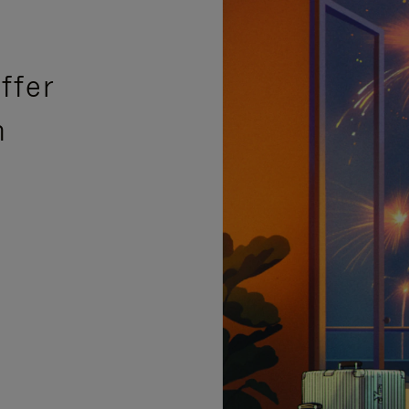
ffer
n