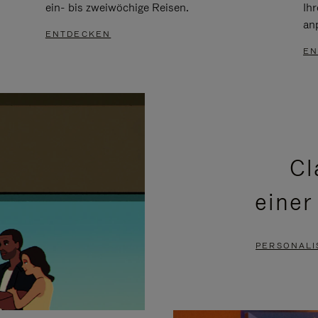
ein- bis zweiwöchige Reisen.
Ih
an
ENTDECKEN
EN
Cl
einer
PERSONALI