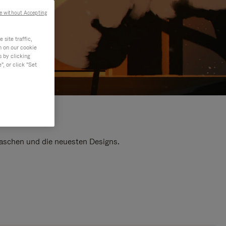
e without Accepting
site traffic,
n on our cookie
s by clicking
, or click "Set
 Taschen und die neuesten Designs.