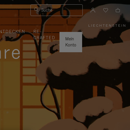
Suche
LIECHTENSTEIN
,
NTDECKEN
RE-
WÄHLEN
|
SIE
CRAFTED
IHRE
Mein
REGION
hre
AUS
Konto