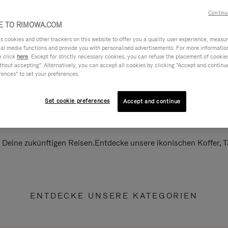
Continu
 TO RIMOWA.COM
cookies and other trackers on this website to offer you a quality user experience, measure 
ial media functions and provide you with personalised advertisements. For more informatio
e click
here
. Except for strictly necessary cookies, you can refuse the placement of cookie
hout accepting". Alternatively, you can accept all cookies by clicking "Accept and continue"
rences" to set your preferences.
Set cookie preferences
Accept and continue
ll Deine zukünftigen Reisen.Entdecke unsere ikonischen Koffer,
ENTDECKE UNSERE KATEGORIEN