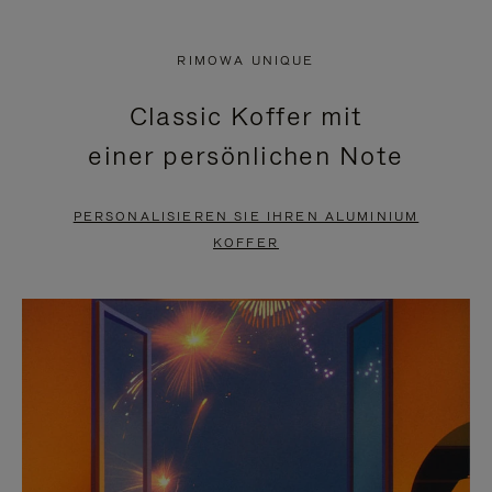
VIDEO
IST
IST
STUMMGESCHALTET,
RIMOWA UNIQUE
NICHT
BITTE
Classic Koffer mit
PAUSIERT,
KLICKEN
einer persönlichen Note
BITTE
SIE
DRÜCKEN
ZUM
PERSONALISIEREN SIE IHREN ALUMINIUM
SIE,
AUFHEBEN
KOFFER
UM
DER
ES
STUMMSCHALTUNG
ANZUHALTEN