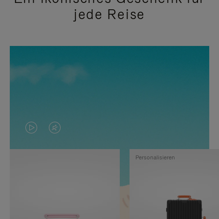
jede Reise
DAS
VIDEO
VIDEO
IST
Personalisieren
IST
STUMMGESCHALTET,
NICHT
BITTE
PAUSIERT,
KLICKEN