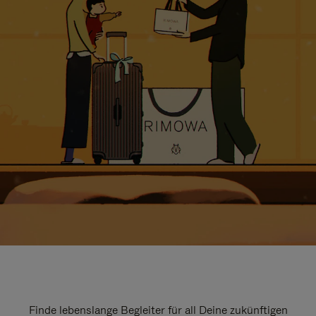
Finde lebenslange Begleiter für all Deine zukünftigen