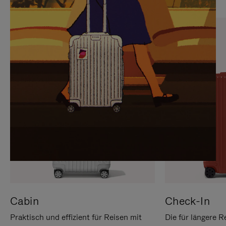
SIE,
AUFHEBEN
UM
DER
ES
STUMMSCHALTUNG
ANZUHALTEN
Cabin
Check-In
Praktisch und effizient für Reisen mit
Die für längere R