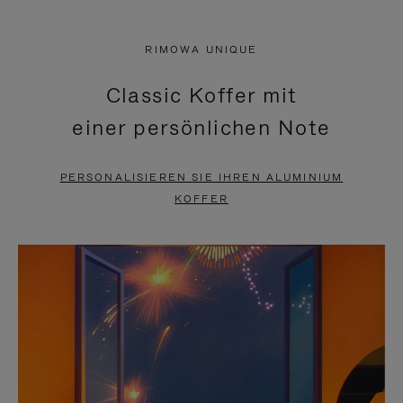
VIDEO
IST
IST
STUMMGESCHALTET,
RIMOWA UNIQUE
NICHT
BITTE
Classic Koffer mit
PAUSIERT,
KLICKEN
einer persönlichen Note
BITTE
SIE
DRÜCKEN
ZUM
PERSONALISIEREN SIE IHREN ALUMINIUM
SIE,
AUFHEBEN
KOFFER
UM
DER
ES
STUMMSCHALTUNG
ANZUHALTEN