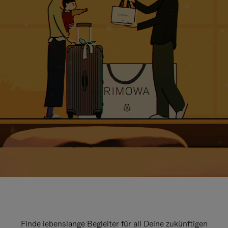
Finde lebenslange Begleiter für all Deine zukünftigen