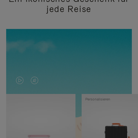
jede Reise
DAS
VIDEO
VIDEO
IST
Personalisieren
IST
STUMMGESCHALTET,
NICHT
BITTE
PAUSIERT,
KLICKEN