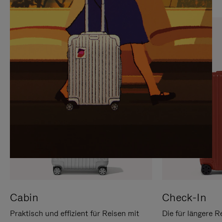
SIE,
AUFHEBEN
UM
DER
ES
STUMMSCHALTUNG
ANZUHALTEN
Cabin
Check-In
Praktisch und effizient für Reisen mit
Die für längere R