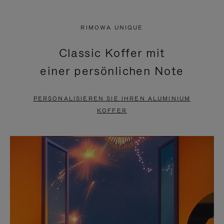
VIDEO
IST
IST
STUMMGESCHALTET,
RIMOWA UNIQUE
NICHT
BITTE
Classic Koffer mit
PAUSIERT,
KLICKEN
einer persönlichen Note
BITTE
SIE
DRÜCKEN
ZUM
PERSONALISIEREN SIE IHREN ALUMINIUM
SIE,
AUFHEBEN
KOFFER
UM
DER
ES
STUMMSCHALTUNG
ANZUHALTEN