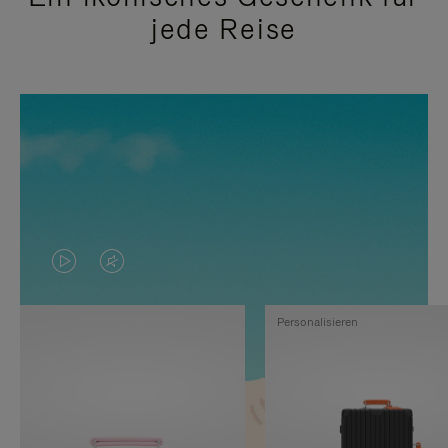
jede Reise
DAS
VIDEO
VIDEO
IST
Personalisieren
IST
STUMMGESCHALTET,
NICHT
BITTE
PAUSIERT,
KLICKEN