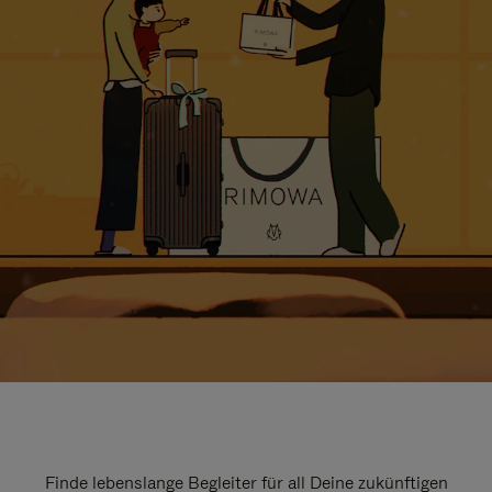
Finde lebenslange Begleiter für all Deine zukünftigen