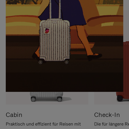
SIE,
AUFHEBEN
UM
DER
ES
STUMMSCHALTUNG
ANZUHALTEN
Cabin
Check-In
Praktisch und effizient für Reisen mit
Die für längere R