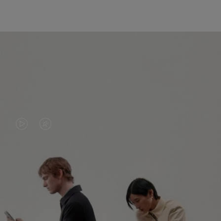
DAS
VIDEO
VIDEO
IST
IST
STUMMGESCHALTET,
NICHT
BITTE
ENTDECKEN SIE NOCH MEHR
PAUSIERT,
KLICKEN
BITTE
SIE