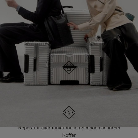
HIER GELANGEN SIE ZU ALLEN RIMOWA
TASCHEN
DRÜCKEN
ZUM
SIE,
AUFHEBEN
UM
DER
ES
STUMMSCHALTUNG
ANZUHALTEN
DESIGNED IN DEUTSCHLAND
Jedes Stück wird auf Qualität geprüft und sorgfältig
kontrolliert
LEBENSLANGE GARANTIE
Reparatur aller funktionellen Schäden an Ihrem
Koffer