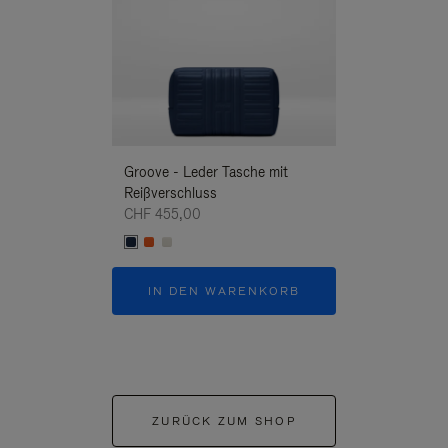
Groove - Leder Tasche mit
Groove - Leder 
Reißverschluss
Reißverschluss
CHF 455,00
CHF 455,00
IN DEN WARENKORB
IN DEN W
ZURÜCK ZUM SHOP