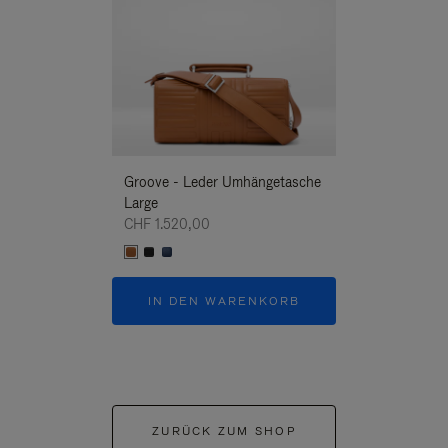
Groove - Leder Umhängetasche
Groove - Leder
Large
Umhängetasche
CHF 1.520,00
CHF 1.520,00
IN DEN WARENKORB
IN DEN W
ZURÜCK ZUM SHOP