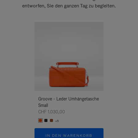
entworfen, Sie den ganzen Tag zu begleiten.
Neuheit
Groove - Leder Umhängetasche
Groove - Leder 
Small
Umhängetasche
CHF 1.030,00
CHF 1.030,00
+5
+5
IN DEN WARENKORB
IN DEN W