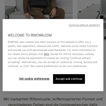
Continue without Accepting
WELCOME TO RIMOWA.COM
RIMOWA uses cookies and other trackers on this website to offer you a
quality user experience, measure site traffic, optimise social media functions
Umhängetaschen
Shopper
and provide you with personalised advertisements. For more information on
our cookie policy, please click
here
. Except for strictly necessary cookies,
you can refuse the placement of cookies by clicking "Continue without
ENTDECKEN
ENTDECKEN
accepting". Alternatively, you can accept all cookies by clicking "Accept and
continue", or click "Set cookie preferences" to set your preferences.
Set cookie preferences
Accept and continue
Groove Umhängetaschen
Mit markantem Rillenmuster, kofferinspirierten Formen und
verschiedenen Farben sind die Umhängetaschen dafür