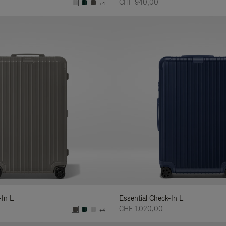
CHF 940,00
+4
-In L
Essential Check-In L
CHF 1.020,00
+4