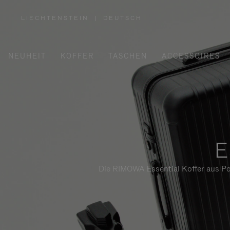
LIECHTENSTEIN
|
DEUTSCH
,
WÄHLEN
SIE
IHRE
REGION
AUS
NEUHEIT
KOFFER
TASCHEN
ACCESSOIRES
E
Die RIMOWA Essential Koffer aus Pol