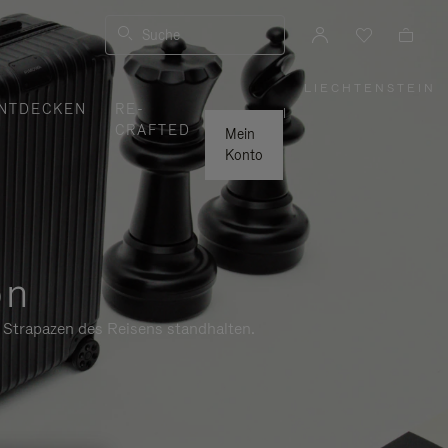
Suche
LIECHTENSTEIN
,
NTDECKEN
RE-
WÄHLEN
|
SIE
CRAFTED
IHRE
Mein
REGION
AUS
Konto
on
n Strapazen des Reisens standhalten.