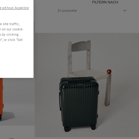
FILTERN NACH
e without Accepting
31 produkte
site traffic,
n on our cookie
s by clicking
, or click "Set