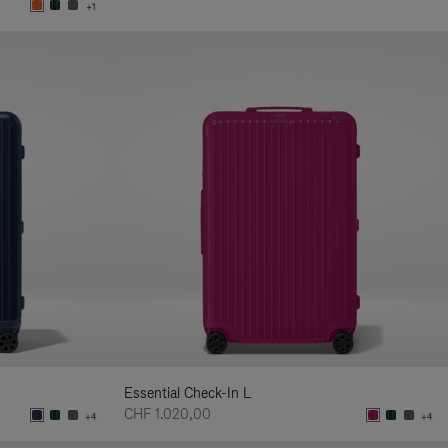
+1
Essential Check-In L
CHF 1.020,00
+4
+4