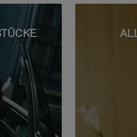
STÜCKE
AL