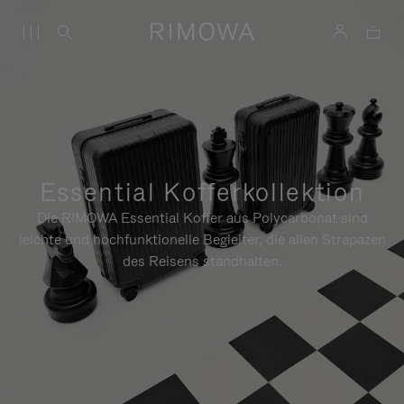
Essential Kofferkollektion
Die RIMOWA Essential Koffer aus Polycarbonat sind
leichte und hochfunktionelle Begleiter, die allen Strapazen
des Reisens standhalten.