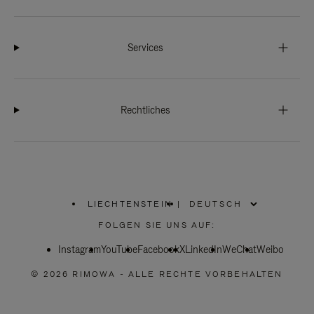
Services
Rechtliches
LIECHTENSTEIN
|
,
WÄHLEN
FOLGEN SIE UNS AUF:
SIE
IHRE
Instagram
YouTube
REGION
Facebook
X
LinkedIn
WeChat
Weibo
AUS
© 2026 RIMOWA - ALLE RECHTE VORBEHALTEN