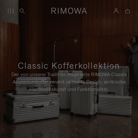
Classic Kofferkollektion
Der von unserer Tradition inspirierte RIMOWA Classic
Aluminiumkoffer vereint zeitloses Design, akribische
Handwerkskunst und Funktionalität.