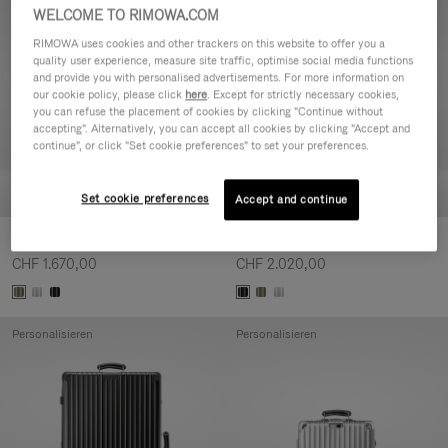
Personalisieren
Personalisieren
WELCOME TO RIMOWA.COM
RIMOWA uses cookies and other trackers on this website to offer you a
quality user experience, measure site traffic, optimise social media functions
and provide you with personalised advertisements. For more information on
our cookie policy, please click
here
. Except for strictly necessary cookies,
you can refuse the placement of cookies by clicking "Continue without
accepting". Alternatively, you can accept all cookies by clicking "Accept and
continue", or click "Set cookie preferences" to set your preferences.
Set cookie preferences
Accept and continue
Classic Check-In L
Classic Trunk
CHF 1.670,00
CHF 2.020,00
Personalisieren
Personalisieren