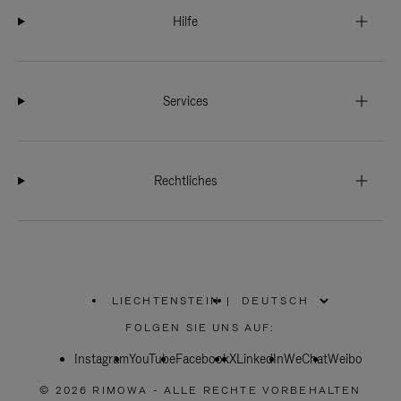
Hilfe
Services
Rechtliches
LIECHTENSTEIN
|
,
WÄHLEN
FOLGEN SIE UNS AUF:
SIE
IHRE
Instagram
YouTube
REGION
Facebook
X
LinkedIn
WeChat
Weibo
AUS
© 2026 RIMOWA - ALLE RECHTE VORBEHALTEN