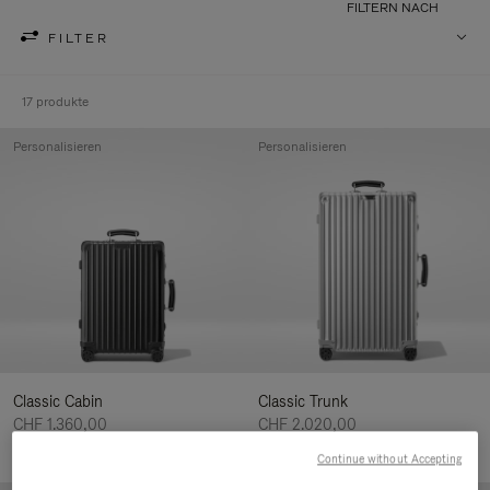
FILTERN NACH
FILTER
17 produkte
Personalisieren
Personalisieren
Classic Cabin
Classic Trunk
CHF 1.360,00
CHF 2.020,00
Continue without Accepting