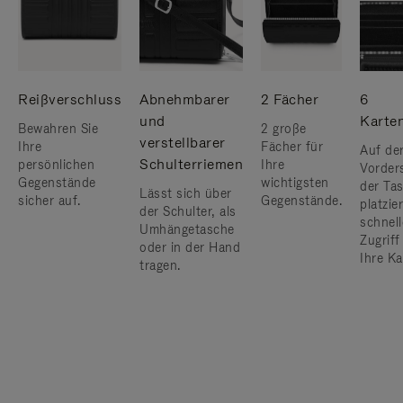
Reißverschluss
Abnehmbarer
2 Fächer
6
und
Karte
Bewahren Sie
2 große
verstellbarer
Ihre
Fächer für
Auf de
Schulterriemen
persönlichen
Ihre
Vorder
Gegenstände
wichtigsten
der Ta
Lässt sich über
sicher auf.
Gegenstände.
platzier
der Schulter, als
schnel
Umhängetasche
Zugriff
oder in der Hand
Ihre Ka
tragen.