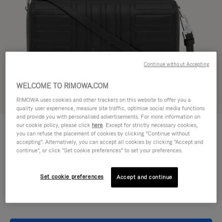
Continue without Accepting
WELCOME TO RIMOWA.COM
In 3D ansehen
RIMOWA uses cookies and other trackers on this website to offer you a
quality user experience, measure site traffic, optimise social media functions
and provide you with personalised advertisements. For more information on
GROOVE - LEDER
our cookie policy, please click
here
. Except for strictly necessary cookies,
CHF 1.030,00
Umhängetasche Small
you can refuse the placement of cookies by clicking "Continue without
accepting". Alternatively, you can accept all cookies by clicking "Accept and
continue", or click "Set cookie preferences" to set your preferences.
Farbe
Schwarz
Set cookie preferences
Accept and continue