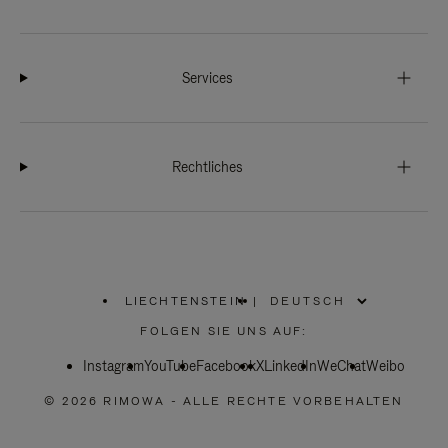
Services
Rechtliches
LIECHTENSTEIN
|
,
WÄHLEN
FOLGEN SIE UNS AUF:
SIE
IHRE
Instagram
YouTube
REGION
Facebook
X
LinkedIn
WeChat
Weibo
AUS
© 2026 RIMOWA - ALLE RECHTE VORBEHALTEN