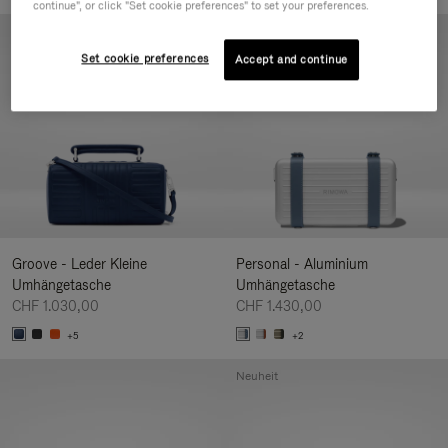
continue", or click "Set cookie preferences" to set your preferences.
Neuheit
Set cookie preferences
Accept and continue
Groove - Leder Kleine
Personal - Aluminium
Umhängetasche
Umhängetasche
CHF 1.030,00
CHF 1.430,00
+5
+2
Neuheit