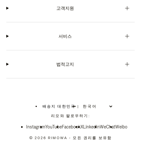
고객지원
서비스
법적고지
배송지 대한민국
|
,
위
리모와 팔로우하기:
치
를
Instagram
YouTube
선
Facebook
X
LinkedIn
WeChat
Weibo
택
하
© 2026 RIMOWA - 모든 권리를 보유함
십