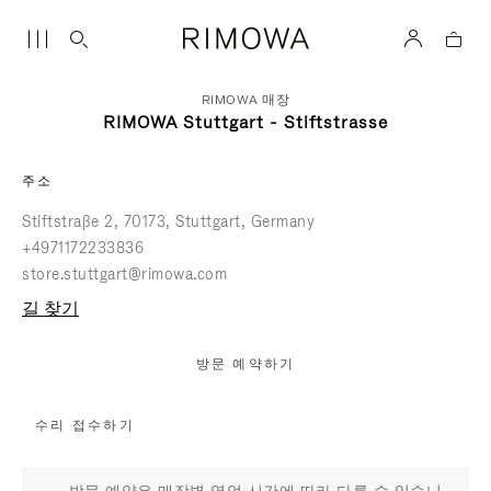
RIMOWA 매장
RIMOWA Stuttgart - Stiftstrasse
주소
Stiftstraße 2
70173
Stuttgart
Germany
+4971172233836
store.stuttgart@rimowa.com
길 찾기
방문 예약하기
수리 접수하기