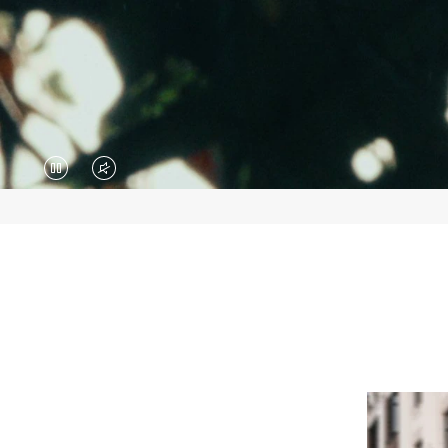
VIDEO
VIDEO
IS
IS
PAUSED,
MUTED,
PLEASE
PLEASE
PRESS
PRESS
TO
TO
PLAY
UNMUTE
IT