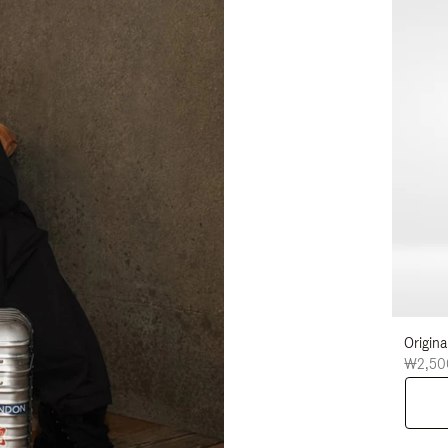
Origi
₩2,50