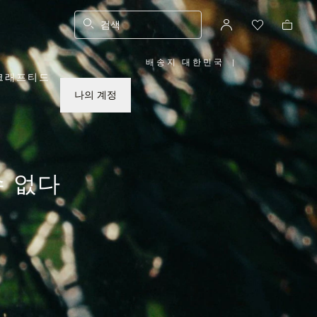
검색
배송지 대한민국
|
,
크래프티드
위
치
를
나의 계정
선
택
하
십
시
오
수 없다