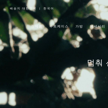
배송지 대한민국
|
한국어
,
위
치
를
선
택
신제품
수트케이스
가방
액세서리
하
십
시
오
멈춰 