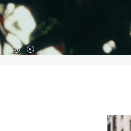
VIDEO
VIDEO
IS
IS
PAUSED,
MUTED,
PLEASE
PLEASE
PRESS
PRESS
TO
TO
PLAY
UNMUTE
IT