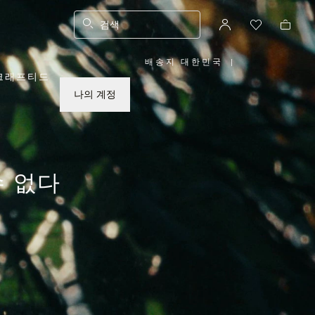
검색
배송지 대한민국
|
,
크래프티드
위
치
를
나의 계정
선
택
하
십
시
오
수 없다