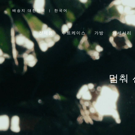
배송지 대한민국
|
한국어
,
위
치
를
선
택
신제품
수트케이스
가방
액세서리
하
십
시
오
멈춰 