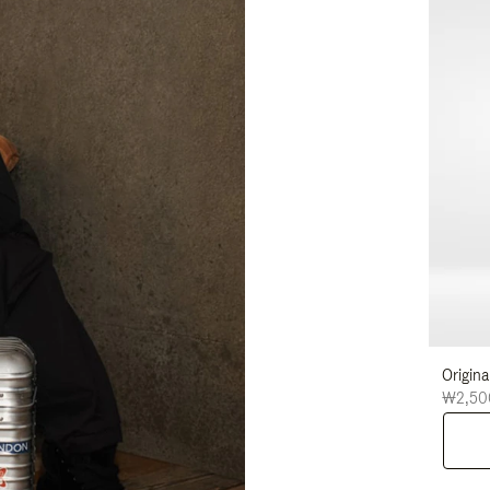
Origi
₩2,50