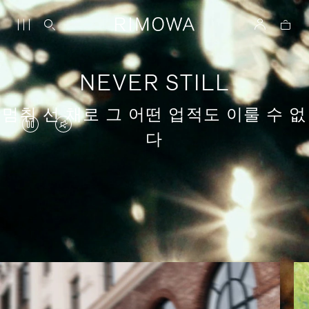
NEVER STILL
멈춰 선 채로 그 어떤 업적도 이룰 수 없
VIDEO
VIDEO
다
IS
IS
PAUSED,
MUTED,
PLEASE
PLEASE
의미 있는 여행에 대한 이야기
PRESS
PRESS
TO
TO
PLAY
UNMUTE