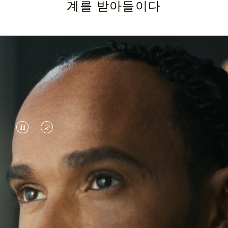
계를 받아들이다
VIDEO
VIDEO
IS
IS
PAUSED,
MUTED,
루이스 해밀턴은 뛰어난 레이스 드라이버로 유명하
PLEASE
PLEASE
지만, 그의 최근 여정은 익숙한 환경을 뛰어넘은 모
PRESS
PRESS
험으로 가득합니다. 전 세계를 누비며 새로운 경험
을 추구하는 루이스 해밀턴은 계속해서 도전하고
TO
TO