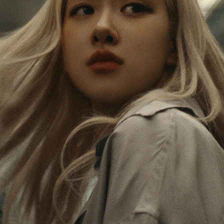
IS
IS
PAUSED,
MUTED,
로제는 끊임없이 세상을 탐험하며, 모든 여정마다
PLEASE
PLEASE
새로운 비전을 찾으며 스스로에게 끊임없이 영감을
PRESS
PRESS
줍니다. 새로운 여행지를 방문할 때마다 로제는 가
장 의미 있는 방식으로 세상과 자신을 발견해 나가
TO
TO
고 있습니다.
PLAY
UNMUTE
IT
로제의 클래식 캐빈은 그녀가 수집한 모든 이야기
를 떠올리게 하고, 스티커 하나하나에는 그녀의 여
행을 상징하는 스크래치와 흠집이 담겨 있습니다.