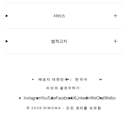
서비스
법적고지
배송지 대한민국
|
,
위
리모와 팔로우하기:
치
를
Instagram
YouTube
선
Facebook
X
LinkedIn
WeChat
Weibo
택
하
© 2026 RIMOWA - 모든 권리를 보유함
십
시
오