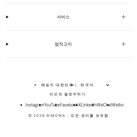
서비스
법적고지
배송지 대한민국
|
,
위
리모와 팔로우하기:
치
를
Instagram
YouTube
선
Facebook
X
LinkedIn
WeChat
Weibo
택
하
© 2026 RIMOWA - 모든 권리를 보유함
십
시
오