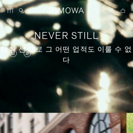
NEVER STILL
멈춰 선 채로 그 어떤 업적도 이룰 수 없
VIDEO
VIDEO
다
IS
IS
PAUSED,
MUTED,
PLEASE
PLEASE
의미 있는 여행에 대한 이야기
PRESS
PRESS
TO
TO
PLAY
UNMUTE