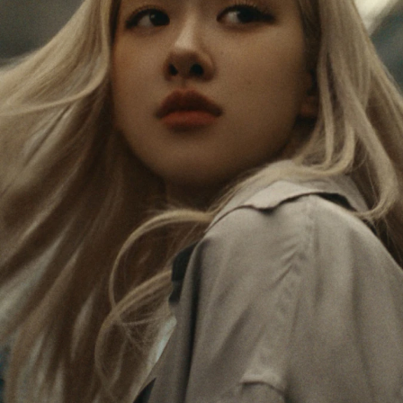
IS
IS
PAUSED,
MUTED,
로제는 끊임없이 세상을 탐험하며, 모든 여정마다
PLEASE
PLEASE
새로운 비전을 찾으며 스스로에게 끊임없이 영감을
PRESS
PRESS
줍니다. 새로운 여행지를 방문할 때마다 로제는 가
장 의미 있는 방식으로 세상과 자신을 발견해 나가
TO
TO
고 있습니다.
PLAY
UNMUTE
IT
로제의 클래식 캐빈은 그녀가 수집한 모든 이야기
를 떠올리게 하고, 스티커 하나하나에는 그녀의 여
행을 상징하는 스크래치와 흠집이 담겨 있습니다.