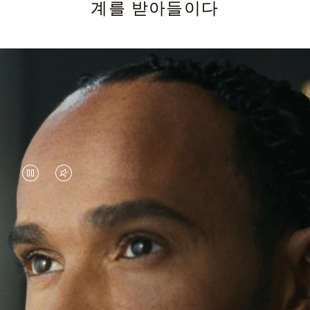
계를 받아들이다
VIDEO
VIDEO
IS
IS
PAUSED,
MUTED,
루이스 해밀턴은 뛰어난 레이스 드라이버로 유명하
PLEASE
PLEASE
지만, 그의 최근 여정은 익숙한 환경을 뛰어넘은 모
PRESS
PRESS
험으로 가득합니다. 전 세계를 누비며 새로운 경험
을 추구하는 루이스 해밀턴은 계속해서 도전하고
TO
TO